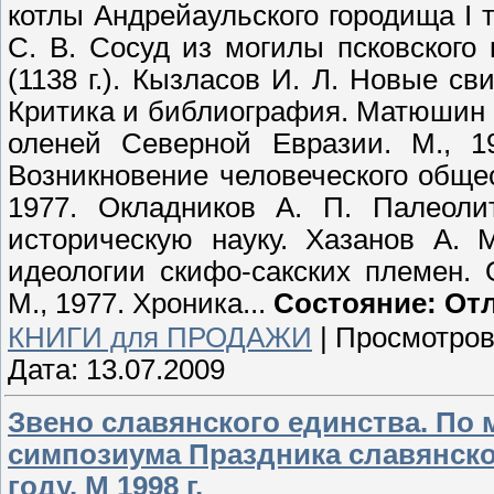
котлы Андрейаульского городища I т
С. В. Сосуд из могилы псковского
(1138 г.). Кызласов И. Л. Новые св
Критика и библиография. Матюшин Г
оленей Северной Евразии. М., 1
Возникновение человеческого общес
1977. Окладников А. П. Палеол
историческую науку. Хазанов А. 
идеологии скифо-сакских племен.
М., 1977. Хроника...
Состояние: От
КНИГИ для ПРОДАЖИ
|
Просмотров
Дата:
13.07.2009
Звено славянского единства. По 
симпозиума Праздника славянской
году. М 1998 г.