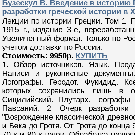
Бузескул В. Введение в историю 
разработки греческой истории в XIX
Лекции по истории Греции. Том 1. 
1915 г., издание 3-е, переработан
Увеличенный формат. Только по Рос
учетом доставки по России.
Стоимость: 9950р.
КУПИТЬ
1. Обзор источников. Язык. Пред
Написи и рукописные документы.
Логографы. Геродот. Фукидид. Кс
которых сохранились лишь в от
Сицилийский. Плутарх. Географы 
Павсаний. 2. Очерк разработк
"Возрождение классической древнос
и Бека до Грота. От Грота до конца 
70-х и 80-х годов. Обработка гречес