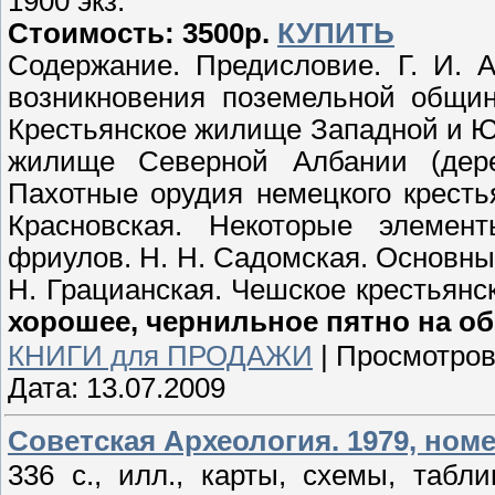
1900 экз.
Стоимость: 3500р.
КУПИТЬ
Содержание. Предисловие. Г. И. 
возникновения поземельной общин
Крестьянское жилище Западной и Ю
жилище Северной Албании (дере
Пахотные орудия немецкого крестья
Красновская. Некоторые элемен
фриулов. Н. Н. Садомская. Основны
Н. Грацианская. Чешское крестьян
хорошее, чернильное пятно на об
КНИГИ для ПРОДАЖИ
|
Просмотров
Дата:
13.07.2009
Советская Археология. 1979, номер 
336 с., илл., карты, схемы, табл