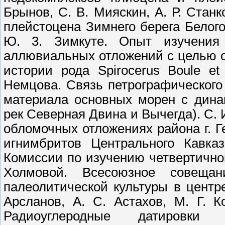
Брынов, С. В. Мияскин, А. Р. Ста
плейстоцена Зимнего берега Белого
Ю. 3. Зимкуте. Опыт изучения
аллювиальных отложений с целью оп
истории рода Spirocerus Boule et
Немцова. Связь петрографического
материала основных морен с дина
рек Северная Двина и Вычегда). С. И
обломочных отложениях района г. Г
игнимбритов Центрального Кавка
Комиссии по изучению четвертичного
Холмовой. Всесоюзное совеща
палеолитической культуры в цент
Арсланов, А. С. Астахов, М. Г. К
Радиоуглеродные датировки 