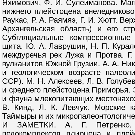
Яхимович, Ф. И. Сулейманова. Маг
нижнего плейстоцена внеледниково
Раукас, Р. А. Раямяэ, Г. И. Хютт. В
Архангельская область) и его ст
Субгляциальные компрессионные 
щита. Ю. А. Лаврушин, Н. П. Кура
междуречья рек Лужа и Протва. Г
вулканитов Южной Грузии. А. А. Ник
и геологическом возрасте палеол
ССР). М. Н. Алексеев, Л. В. Голубе
и среднего плейстоцена Приморья. Э
и фауна млекопитающих местонахож
В. Кинд, Л. К. Левчук. Морские 
Таймыры и их микропалеонтологич
И ЗАМЕТКИ. А. Г. Петренко.
педокомплексов плиоцена и плей