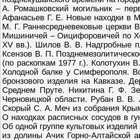
А. Ромашковский могильник – пер
Афанасьев Г. Е. Новые находки в 
М. Г. Раннесредневековые церкви В
Мишиничей – Оицифоровичей по Хо
XV вв.). Шилов В. В. Надгробные 
Ксензов В. П. Позднемезолитическ
(по раскопкам 1977 г.). Колотухин 
Холодной балке у Симферополя. В
бронзового изделия на Кавказе. Де
Среднем Пруте. Никитина Г. Ф. З
Черновицкой области. Рубан В. В.
Скорый С. А. Меч из собрания Крым
О находках расписных сосудов в гу
Об одной группе культовых изделий
из долины Ачик Горно-Алтайской а