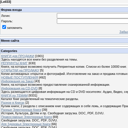
[
Lell33
]
Форма входа
Логин:
Пароль:
запомнить
Забыл
Меню сайта
Categories
КНИГИ для ПРОДАЖИ
[1901]
Здесь находятся все книги без разделения на темы.
РЕПРИНТЫ КНИГ
[630]
Книги, на которые возможно получить Репринтные копии. Списки из более 10000 книг.
ОТКРЫТКИ на ПРОДАЖУ
[5]
Копии антикварных открыток и фотографий. Изготовление на заказ и продажа готовых
НОВЫЕ ПОСТУПЛЕНИЯ
[492]
Информация на Заказ
[43]
Книги, на которые возможно предоставление сканированной информации.
Информация на CD-DVD
[8]
Здесь размещается цифровая информация на CD и DVD носителях: Аудио, Видео, се
КНИГИ по ТЕМАМ
[9331]
Каталог Книг разделенный на тематические разделы.
Разное в Книгах
[2]
Купим книги; 2 раздела с описанием книг содержащих в себе ложь, и содержащие Пра
Разные Электронные Книги
[39]
История, Культура, Детям и пр. Свободная загрузка. DOC, PDF, DJVU.
Православные Электронные Книги
[69]
Свободная загрузка. DOC, PDF, DJVU.
Для Здоровья Электронные Книги
[66]
Свободная загрузка. DOC, PDF, DJVU.