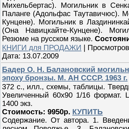
Михельбертас). Могильник в Сенк
Паланге (Адольфас Таутавичюс). 
Кунцене). Могильник в Лаздининка
(Она Навицкайте-Кунцене). Моги
Резюме на русском языке.
Состояни
КНИГИ для ПРОДАЖИ
|
Просмотров
Дата:
13.07.2009
Бадер О. Н. Балановский могильн
эпоху бронзы. М. АН СССР. 1963 г.
372 с., илл., схемы, таблицы. Твер
Увеличенный 60х90 1/16 формат. 
1400 экз.
Стоимость: 9950р.
КУПИТЬ
Содержание. От автора. 1. Введен
лесном Поволжье. 3. Балановск