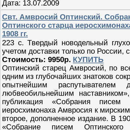
Дата:
13.07.2009
Свт. Амвросий Оптинский. Собра
Оптинского старца иеросхимонаха
1908 гг.
223 с. Твердый новодельный глух
учетом доставки только по России, 
Стоимость: 9950р.
КУПИТЬ
Оптинский старец Амвросий, по в
одним из глубочайших знатоков со
опытнейшим распутывателем 
любвеобильнейшим наставником»,
публикация «Собрания писем 
иеросхимонаха Амвросия к мирским о
второе, дополненное издание. В 19
«Собрание писем Оптинского