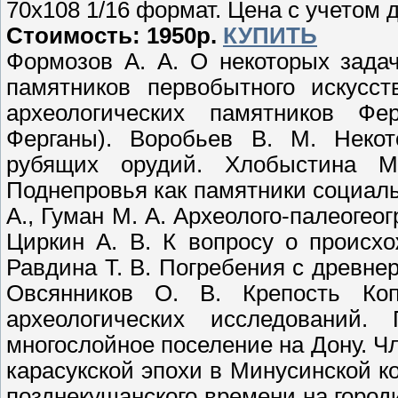
70х108 1/16 формат. Цена с учетом д
Стоимость: 1950р.
КУПИТЬ
Формозов А. А. О некоторых зада
памятников первобытного искусст
археологических памятников Фе
Ферганы). Воробьев В. М. Некот
рубящих орудий. Хлобыстина М
Поднепровья как памятники социаль
А., Гуман М. А. Археолого-палеоге
Циркин А. В. К вопросу о происх
Равдина Т. В. Погребения с древне
Овсянников О. В. Крепость Ко
археологических исследований.
многослойное поселение на Дону. Ч
карасукской эпохи в Минусинской ко
позднекушанского времени на город