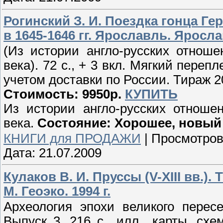
Рогинский З. И. Поездка гонца Г
в 1645-1646 гг. Ярославль. Ярослав
(Из истории англо-русских отнош
века). 72 с., + 3 вкл. Мягкий переп
учетом доставки по России. Тираж 20
Стоимость: 9950р.
КУПИТЬ
Из истории англо-русских отноше
века.
Состояние: Хорошее, новый
КНИГИ для ПРОДАЖИ
|
Просмотров
Дата:
21.07.2009
Кулаков В. И. Пруссы (V-XIII вв.). T
М. Геоэко. 1994 г.
Археология эпохи великого перес
Выпуск 3. 216 с., илл., карты, сх