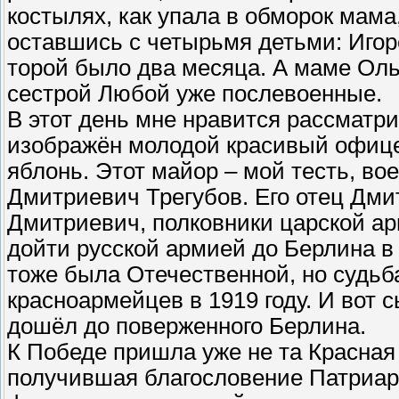
костылях, как упала в обморок мама
оставшись с четырьмя детьми: Игор
торой было два месяца. А маме Ольг
сестрой Любой уже послевоенные.
В этот день мне нравится рассматр
изображён молодой красивый офице
яблонь. Этот майор – мой тесть, в
Дмитриевич Трегубов. Его отец Дм
Дмитриевич, полковники царской ар
дойти русской армией до Берлина в
тоже была Отечественной, но судьба
красноармейцев в 1919 году. И вот 
дошёл до поверженного Берлина.
К Победе пришла уже не та Красная 
получившая благословение Патриарх