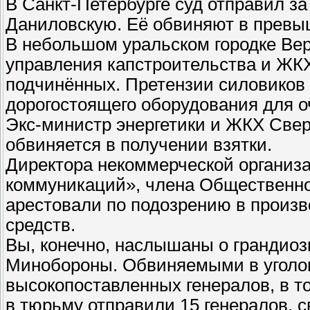
В Санкт-Петербурге суд отправил з
Даниловскую. Её обвиняют в превы
В небольшом уральском городке Ве
управления капстроительства и ЖКХ
подчинённых. Претензии силовиков
дорогостоящего оборудования для о
Экс-министр энергетики и ЖКХ Све
обвиняется в получении взятки.
Директора некоммерческой организ
коммуникаций», члена Общественно
арестовали по подозрению в произв
средств.
Вы, конечно, наслышаны о грандиоз
Минобороны. Обвиняемыми в уголов
высокопоставленных генералов, в т
в тюрьму отправили 15 генералов, с