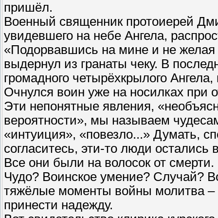
пришёл.
Военный священник протоиерей Дми
увидевшего на небе Ангела, распро
«Подорвавшись на мине и не желая
выдернул из гранаты чеку. В послед
громадного четырёхкрылого Ангела
Очнулся воин уже на носилках при о
Эти непонятные явления, «необъясн
вероятности», мы называем чудесами
«интуиция», «повезло...» Думать, сп
согласитесь, эти-то люди остались
Все они были на волосок от смерти
Чудо? Воинское умение? Случай? Во
тяжёлые моменты войны молитва – 
принести надежду.