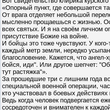
Вот свидетельство клирика курского
«Опорный пункт, где совершается т
От врага отделяет небольшой переле
мысленно прощаешься с жизнью. Ос
всех святых. И я на своём личном о
присутствие Божие на войне.
И бойцы это тоже чувствуют. У кого-
каждый метр земли, нередко усыпан
благословение. Кажется, что ангел-
бойся, иди". Или другое шепчет: "Об
тут растяжка"».
За прошедшие три с лишним года во
специальной военной операции, час
кто участвовал в боевых действиях н
Ведь когда человек подвергается еж
сосредоточен и внимателен к каждой