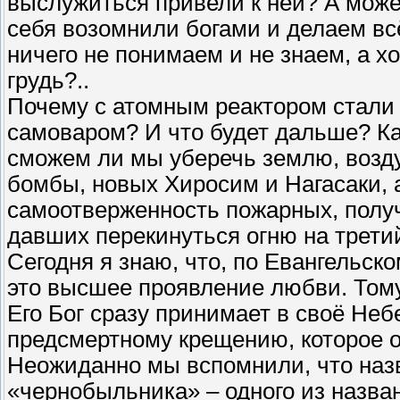
выслужиться привели к ней? А может,
себя возомнили богами и делаем всё
ничего не понимаем и не знаем, а х
грудь?..
Почему с атомным реактором стали 
самоваром? И что будет дальше? Ка
сможем ли мы уберечь землю, возду
бомбы, новых Хиросим и Нагасаки, 
самоотверженность пожарных, полу
давших перекинуться огню на третий
Сегодня я знаю, что, по Евангельск
это высшее проявление любви. Тому,
Его Бог сразу принимает в своё Неб
предсмертному крещению, которое 
Неожиданно мы вспомнили, что наз
«чернобыльника» – одного из назва