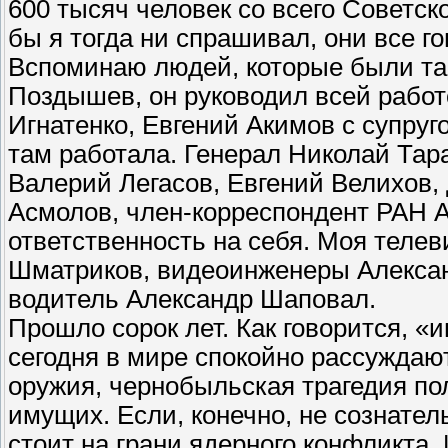
600 тысяч человек со всего Советс
бы я тогда ни спрашивал, они все г
Вспоминаю людей, которые были та
Поздышев, он руководил всей работ
Игнатенко, Евгений Акимов с супру
там работала. Генерал Николай Та
Валерий Легасов, Евгений Велихов,
Асмолов, член-корреспондент РАН А
ответственность на себя. Моя телев
Шматриков, видеоинженеры Алексан
водитель Александр Шаповал.
Прошло сорок лет. Как говорится, «ин
сегодня в мире спокойно рассуждаю
оружия, чернобыльская трагедия по
имущих. Если, конечно, не сознател
стоит на грани ядерного конфликта