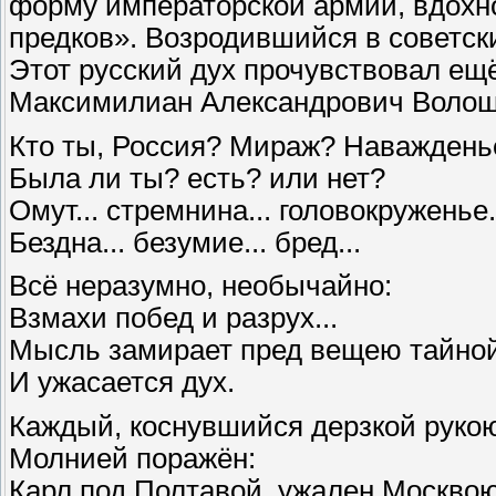
форму императорской армии, вдохн
предков». Возродившийся в советски
Этот русский дух прочувствовал ещё
Максимилиан Александрович Волош
Кто ты, Россия? Мираж? Наваждень
Была ли ты? есть? или нет?
Омут... стремнина... головокруженье.
Бездна... безумие... бред...
Всё неразумно, необычайно:
Взмахи побед и разрух...
Мысль замирает пред вещею тайно
И ужасается дух.
Каждый, коснувшийся дерзкой рукою
Молнией поражён:
Карл под Полтавой, ужален Москво