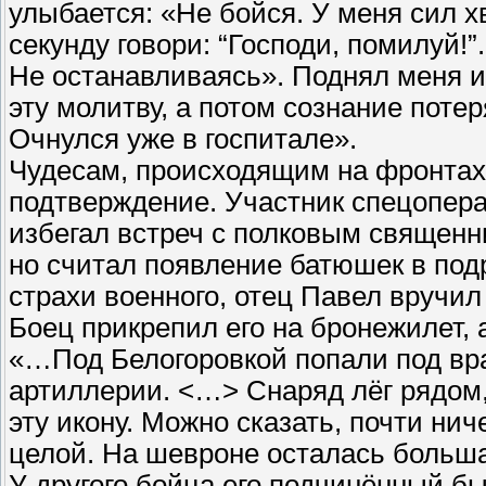
улыбается: «Не бойся. У меня сил х
секунду говори: “Господи, помилуй!”.
Не останавливаясь». Поднял меня и
эту молитву, а потом сознание потер
Очнулся уже в госпитале».
Чудесам, происходящим на фронтах 
подтверждение. Участник спецопера
избегал встреч с полковым священн
но считал появление батюшек в под
страхи военного, отец Павел вручи
Боец прикрепил его на бронежилет, 
«…Под Белогоровкой попали под вр
артиллерии. <…> Снаряд лёг рядом, 
эту икону. Можно сказать, почти нич
целой. На шевроне осталась больша
У другого бойца его подчинённый б