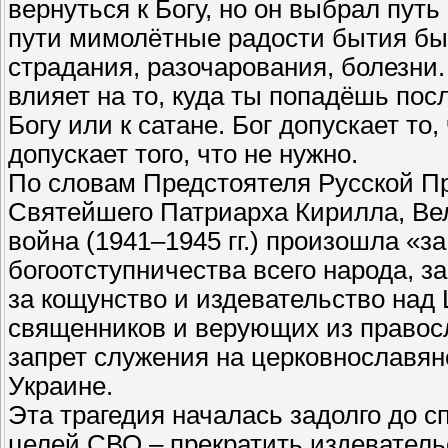
вернуться к Богу, но он выбрал путь 
пути мимолётные радости бытия бы
страдания, разочарования, болезни.
влияет на то, куда ты попадёшь пос
Богу или к сатане. Бог допускает то,
допускает того, что не нужно.
По словам Предстоятеля Русской П
Святейшего Патриарха Кирилла, Ве
война (1941–1945 гг.) произошла «з
богоотступничества всего народа, з
за кощунство и издевательство над 
священников и верующих из правос
запрет служения на церковнославян
Украине.
Эта трагедия началась задолго до с
целей СВО – прекратить издеватель