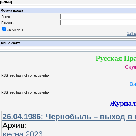
[
Lell33
]
Форма входа
Логин:
Пароль:
запомнить
Забыл
Меню сайта
Русская Пр
Служ
RSS feed has not correct syntax.
Ви
RSS feed has not correct syntax.
Журнал
26.04.1986: Чернобыль – выход в
Архив:
весна 2026