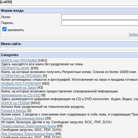
[
Lell33
]
Форма входа
Логин:
Пароль:
запомнить
Забыл
Меню сайта
Categories
КНИГИ для ПРОДАЖИ
[1901]
Здесь находятся все книги без разделения на темы.
РЕПРИНТЫ КНИГ
[630]
Книги, на которые возможно получить Репринтные копии. Списки из более 10000 книг.
ОТКРЫТКИ на ПРОДАЖУ
[5]
Копии антикварных открыток и фотографий. Изготовление на заказ и продажа готовых
НОВЫЕ ПОСТУПЛЕНИЯ
[492]
Информация на Заказ
[43]
Книги, на которые возможно предоставление сканированной информации.
Информация на CD-DVD
[8]
Здесь размещается цифровая информация на CD и DVD носителях: Аудио, Видео, се
КНИГИ по ТЕМАМ
[9331]
Каталог Книг разделенный на тематические разделы.
Разное в Книгах
[2]
Купим книги; 2 раздела с описанием книг содержащих в себе ложь, и содержащие Пра
Разные Электронные Книги
[39]
История, Культура, Детям и пр. Свободная загрузка. DOC, PDF, DJVU.
Православные Электронные Книги
[69]
Свободная загрузка. DOC, PDF, DJVU.
Для Здоровья Электронные Книги
[66]
Свободная загрузка. DOC, PDF, DJVU.