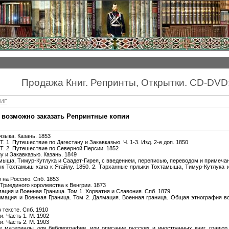
Продажа Книг. Репринты, Открытки. CD-DVD
ИГ
ые возможно заказать Репринтные копии
языка. Казань. 1853
Т. 1. Путешествие по Дагестану и Закавказью. Ч. 1-3. Изд. 2-е доп. 1850
 Т. 2. Путешествие по Северной Персии. 1852
у и Закавказью. Казань. 1849
мыша, Тимур-Кутлука и Саадет-Гирея, с введением, переписью, переводом и примечан
ык Тохтамыш хана к Ягайлу. 1850. 2. Тарханные ярлыки Тохтамыша, Тимур-Кутлука и
 на Россию. Спб. 1853
Триединого королевства к Венгрии. 1873
мация и Военная Граница. Том 1. Хорватия и Славония. Спб. 1879
алмация и Военная Граница. Том 2. Далмация. Военная граница. Общая этнография в
 тексте. Спб. 1910
. Часть 1. М. 1902
. Часть 2. М. 1903
 материалы для библиографии, или описание русских и иностранных книг, гравюр