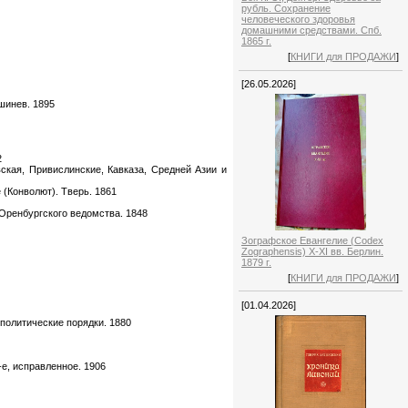
рубль. Сохранение
человеческого здоровья
домашними средствами. Спб.
1865 г.
[
КНИГИ для ПРОДАЖИ
]
[26.05.2026]
шинев. 1895
2
вская, Привислинские, Кавказа, Средней Азии и
(Конволют). Тверь. 1861
 Оренбургского ведомства. 1848
Зографское Евангелие (Codex
Zographensis) X-XI вв. Берлин.
1879 г.
[
КНИГИ для ПРОДАЖИ
]
[01.04.2026]
политические порядки. 1880
-е, исправленное. 1906