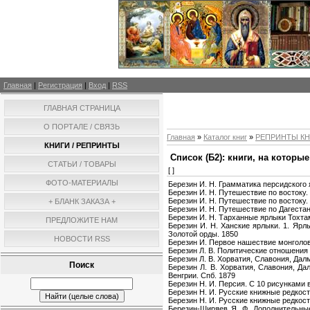
Главная
|
Регистрация
|
Вход
|
RSS
ГЛАВНАЯ СТРАНИЦА
О ПОРТАЛЕ / СВЯЗЬ
Главная
»
Каталог книг
»
РЕПРИНТЫ КН
КНИГИ / РЕПРИНТЫ
Список (Б2): книги, на котор
СТАТЬИ / ТОВАРЫ
[ ]
ФОТО-МАТЕРИАЛЫ
Березин И. Н. Грамматика персидского 
Березин И. Н. Путешествие по востоку. 
Березин И. Н. Путешествие по востоку.
+ БЛАНК ЗАКАЗА +
Березин И. Н. Путешествие по Дагестан
Березин И. Н. Тарханные ярлыки Тохта
ПРЕДЛОЖИТЕ НАМ
Березин И. Н. Ханские ярлыки. 1. Ярл
Золотой орды. 1850
НОВОСТИ RSS
Березин И. Первое нашествие монголов
Березин Л. В. Политические отношения 
Березин Л. В. Хорватия, Славония, Дал
Поиск
Березин Л. В. Хорватия, Славония, Д
Венгрии. Спб. 1879
Березин Н. И. Персия. С 10 рисунками в
Березин Н. И. Русские книжные редкости
Березин Н. И. Русские книжные редкости
Березин-Ширяев Я. Ф. Дополнительные