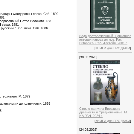
ксандры Феодоровны полка. Спб. 1899
881
образований Петра Великого. 1881
 века). 1881
русским с XVII века. Спб. 1886
Беда Достопочтенный. Церковная
история народа англов. Pax
Britannica. Спб. Алетейя. 2001 г.
[
КНИГИ для ПРОДАЖИ
]
[30.03.2026]
твознания. М. 1879
равлениями и дополнениями. 1859
Стекло на путях Евразии в
5
древности и Средневековье. М.
ИА РАН. 2024 г.
[
КНИГИ для ПРОДАЖИ
]
[24.03.2026]