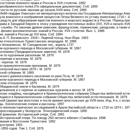
состояние военного права в России в XVII столетии. 1882
Преображенского полка (По официальным документам). Спб. 1899
чести по русским законам до начала XVIII века. Спб. 1889
 Лейб-гвардии Уланскаго ея императорскаго величества Государыни Императрицы Але
ла воинского и изображения процессов Петра Великого по уставу воинскому 1716 г. 1
средств для образования юристов военного и морского ведомств в России. Период пре
ава в Западной Европе в эпоху учреждения постоянных войск (XVI, XVII и начало XVIII
 службы. По законам древне-римским, французским, германским, шведским, а также и 
 физико-математических знаний в России. XVII столетие. Вып. 1. 1886
х знаний в России до XVI века. Спб. 1884
 А. П. Богаевского. 1918 г. Ледяной поход. Нью-Йорк. 1963
ки относительно Туркестанских инородцев. М. 1888
 Апокалипсис. М. Синодальная тип., апрель 1737
и курганного периода в Московской губернии. М. 1867
иогномика (Предварительные заметки). М. 1878
не по курганным раскопкам. М. 1879
 черепам и могилам. М. 1879
х черепах. М. 1879
по краниологическим признакам. М. 1879
гической выставки 1879 г. М. 1879
ской губернии. М. 1865
нского длинноголового населения по реке Пслу. М. 1878
огии курганного периода в Московской губернии. М. 1867
ском отношении. М. 1879
 Мордовской земли и Касимова. М. 1879
дольменов и о черепах из кавказских курганов и могил. М. 1879
овских кладбищ, находящиеся в Краниологическом собрании Общества любителей естес
дящиеся в Краниологическом собрании Общества любителей естествознания. М. 1879
кой Церкви при апостолах и после времен апостольских до XVIII века. Изд. 6-е, с исп
ды. Зоологические очерки и рассказы. 1897
ественноисторических исследований в Арало-Каспийской области с 1720 по 1874 г. 187
миросозерцания у белорусов. Этнографический очерк. 1895
ой фамилии. Исторический очерк. Спб. 1881
 Исторический очерк. По поводу 250-летнего юбилея г.Симбирска. 1898
ования в Восточном Туркестане. 1892
луострова. 1901
1856 годов. Том 1. Спб. 1876