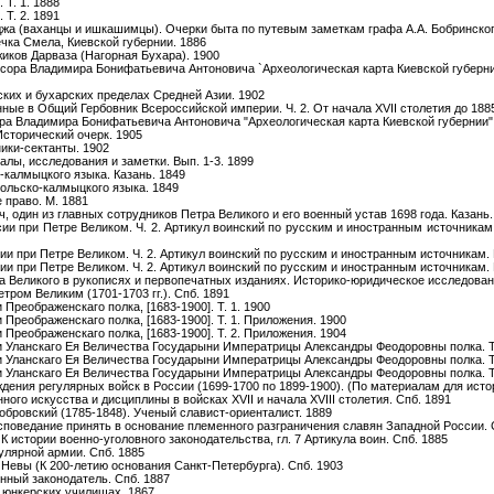
Т. 1. 1888
Т. 2. 1891
джа (ваханцы и ишкашимцы). Очерки быта по путевым заметкам графа А.А. Бобринског
ечка Смела, Киевской губернии. 1886
иков Дарваза (Нагорная Бухара). 1900
ссора Владимира Бонифатьевича Антоновича `Археологическая карта Киевской губерни
ских и бухарских пределах Средней Азии. 1902
ные в Общий Гербовник Всероссийской империи. Ч. 2. От начала XVII столетия до 1885
ра Владимира Бонифатьевича Антоновича "Археологическая карта Киевской губернии"
Исторический очерк. 1905
ики-сектанты. 1902
лы, исследования и заметки. Вып. 1-3. 1899
-калмыцкого языка. Казань. 1849
ольско-калмыцкого языка. 1849
 право. М. 1881
, один из главных сотрудников Петра Великого и его военный устав 1698 года. Казань.
ии при Петре Великом. Ч. 2. Артикул воинский по русским и иностранным источникам.
ии при Петре Великом. Ч. 2. Артикул воинский по русским и иностранным источникам. 
ии при Петре Великом. Ч. 2. Артикул воинский по русским и иностранным источникам. 
а Великого в рукописях и первопечатных изданиях. Историко-юридическое исследован
тром Великим (1701-1703 гг.). Спб. 1891
Преображенскаго полка, [1683-1900]. Т. 1. 1900
 Преображенскаго полка, [1683-1900]. Т. 1. Приложения. 1900
 Преображенскаго полка, [1683-1900]. Т. 2. Приложения. 1904
и Уланскаго Eя Величества Государыни Императрицы Александры Феодоровны полка. Т.
и Уланскаго Eя Величества Государыни Императрицы Александры Феодоровны полка. Т.
и Уланскаго Eя Величества Государыни Императрицы Александры Феодоровны полка. Т.
дения регулярных войск в России (1699-1700 по 1899-1900). (По материалам для истор
ного искусства и дисциплины в войсках XVII и начала XVIII столетия. Спб. 1891
обровский (1785-1848). Ученый славист-ориенталист. 1889
споведание принять в основание племенного разграничения славян Западной России. 
К истории военно-уголовного законодательства, гл. 7 Артикула воин. Спб. 1885
улярной армии. Спб. 1885
 Невы (К 200-летию основания Санкт-Петербурга). Спб. 1903
енный законодатель. Спб. 1887
в юнкерских училищах. 1867