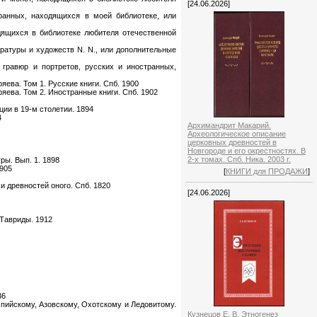
[24.06.2026]
ранных, находящихся в моей библиотеке, или
дящихся в библиотеке любителя отечественной
ратуры и художеств N. N., или дополнительные
гравюр и портретов, русских и иностранных,
ева. Том 1. Русские книги. Спб. 1900
ева. Том 2. Иностранные книги. Спб. 1902
ции в 19-м столетии. 1894
4
Архимандрит Макарий.
Археологическое описание
церковных древностей в
Новгороде и его окрестностях. В
2-х томах. Спб. Ника. 2003 г.
ры. Вып. 1. 1898
1905
[
КНИГИ для ПРОДАЖИ
]
и древностей оного. Спб. 1820
[24.06.2026]
 Тавриды. 1912
36
спийскому, Азовскому, Охотскому и Ледовитому.
Кузнецов Е. В. Этногенез