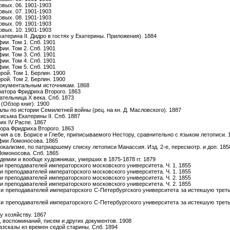
овых. 06. 1901-1903
овых. 07. 1901-1903
овых. 08. 1901-1903
овых. 09. 1901-1903
овых. 10. 1901-1903
катерина II. Дидро в гостях у Екатерины. Приложения). 1884
ии. Том 1. Спб. 1901
ии. Том 2. Спб. 1901
ии. Том 3. Спб. 1901
ии. Том 4. Спб. 1901
ии. Том 5. Спб. 1901
рой. Том 1. Берлин. 1900
рой. Том 2. Берлин. 1900
документальным источникам. 1868
ратора Фридриха Второго. 1863
ательница X века. Спб. 1873
(Обзор книг). 1900
лы по истории Семилетней войны (рец. на кн. Д. Масловского). 1887
исьма Екатерины II. Спб. 1887
их IV Распе. 1867
ора Фридриха Второго. 1863
ия а св. Борисе и Глебе, приписываемого Нестору, сравнительно с языком летописи. 
фии Ломоносова. 1865
окализме, по патриаршему списку летописи Манассия. Изд. 2-е, пересмотр. и доп. 185
Ломоносова. Спб. 1865
демии и вообще художниках, умерших в 1875-1878 гг. 1879
 преподавателей императорского московского университета. Ч. 1. 1855
 преподавателей императорского московского университета. Ч. 1. 1855
 преподавателей императорского московского университета. Ч. 2. 1855
 преподавателей императорского московского университета. Ч. 2. 1855
 преподавателей императорского С-Петербургского университета за истекшую третью
 преподавателей императорского С-Петербургского университета за истекшую третью
у хозяйству. 1867
, воспоминаний, писем и других документов. 1908
азсказы из времен седой старины. Спб. 1894