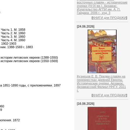
восточных славян - исторические
очерки (IV-IX вв.). Арзамас.
Издательство АГПИ им. А. П.
3
Гайдара. 2006 г., изд. 3
[
КНИГИ для ПРОДАЖИ
]
[24.06.2026]
 Часть 1. М. 1858
 Часть 2. М. 1860
 Часть 3. М. 1860
 Часть 4. М. 1860
. 1902-1903
ии. 1388-1569 г. 1883
 истории литовских евреев (1388-1550)
 истории литовских евреев (1550-1569)
Кузнецов Е. В. Предки славян на
перекрестках древней Европы.
Исторические очерки. Арзамас.
за 1851-1890 годы, с приложениями. 1897
Арзамасский Филиал ННГУ. 2021
г.
[
КНИГИ для ПРОДАЖИ
]
[16.06.2026]
860
59
нопения. 1872