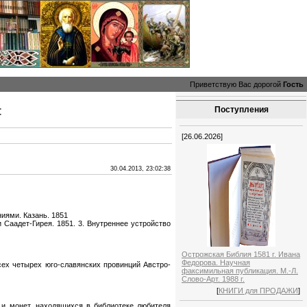
Приветствую Вас дорогой
Гость
:
Поступления
[26.06.2026]
30.04.2013, 23:02:38
иями. Казань. 1851
 Саадет-Гирея. 1851. 3. Внутреннее устройство
Острожская Библия 1581 г. Ивана
Федорова. Научная
сех четырех юго-славянских провинций Австро-
факсимильная публикация. М.-Л.
Слово-Арт. 1988 г.
[
КНИГИ для ПРОДАЖИ
]
 и монет, находящихся в библиотеке любителя