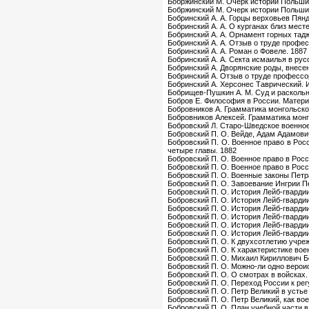
Бобржинский М. Очерк истории Польши. 
Бобржинский М. Очерк истории Польши. 
Бобринский А. А. Горцы верховьев Пян
Бобринский А. А. О курганах близ мест
Бобринский А. А. Орнамент горных тадж
Бобринский А. А. Отзыв о труде профе
Бобринский А. А. Роман о Фовеле. 1887
Бобринский А. А. Секта исмаилья в рус
Бобринский А. Дворянские роды, внесен
Бобринский А. Отзыв о труде профессо
Бобринский А. Херсонес Таврический. 
Бобрищев-Пушкин А. М. Суд и раскольн
Бобров Е. Философия в России. Материа
Бобровников А. Грамматика монгольско
Бобровников Алексей. Грамматика монг
Бобровский Л. Старо-Шведское военное
Бобровский П. О. Вейде, Адам Адамович
Бобровский П. О. Военное право в Росс
четыре главы. 1882
Бобровский П. О. Военное право в Росс
Бобровский П. О. Военное право в Росс
Бобровский П. О. Военные законы Петр
Бобровский П. О. Завоевание Ингрии Пе
Бобровский П. О. История Лейб-гвардии 
Бобровский П. О. История Лейб-гвардии
Бобровский П. О. История Лейб-гвардии
Бобровский П. О. История Лейб-гварди
Бобровский П. О. История Лейб-гварди
Бобровский П. О. История Лейб-гварди
Бобровский П. О. К двухсотлетию учреж
Бобровский П. О. К характеристике воен
Бобровский П. О. Михаил Кириллович Б
Бобровский П. О. Можно-ли одно верои
Бобровский П. О. О смотрах в войсках. 
Бобровский П. О. Переход России к рег
Бобровский П. О. Петр Великий в устье
Бобровский П. О. Петр Великий, как во
Бобровский П. О. План учебной части 