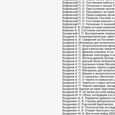
Бобровский П. О. Постоянные войска и 
Бобровский П. О. Потешные и начало 
Бобровский П. О. Преступления против 
Бобровский П. О. Программа к истории
Бобровский П. О. Происхождение артику
Бобровский П. О. Развитие способов и 
Бобровский П. О. Состояние военного пр
Бобровский П. О. Уклонение от военной
Бобынин В. В. Очерки истории развития
Бобынин В. В. Состояние математически
Богаевский А. П. Воспоминания генерала
Богданов А. Антропометрические замет
Богданов А. И. Симфония на Послания и
Богданов А. Материалы для антропологи
Богданов А. П. Антропологическая физ
Богданов А. П. Доисторические тверитя
Богданов А. П. Древние киевляне по их
Богданов А. П. Древние новгородцы в и
Богданов А. П. Жители древних Болгар 
Богданов А. П. Краткий обзор Антрополо
Богданов А. П. Курганное племя Москов
Богданов А. П. Курганные черепа суджа
Богданов А. П. Материалы для антропол
Богданов А. П. Меряне в антропологиче
Богданов А. П. О курганных обитателях
Богданов А. П. О черепе из кавказских 
Богданов А. П. Черепа из старых моск
Богданов А. П. Черепа самоедов, нахо
Богданов М. Краткая история Христианс
Богданов М. Н. Из жизни русской приро
Богданов М. Н. Обзор экспедиций и ест
Богданович А. Е. Пережитки древнего 
Богданович Е. В. Стрелки императорск
Богданович Е. Род князей Барятинских.
Богданович К. И. Геологические исслед
Богданович К. И. Очерки Чукотского по
Богданович М. И. Восточная война 1853-