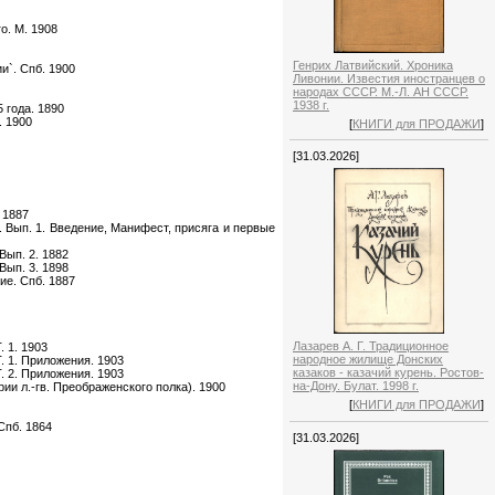
о. М. 1908
Генрих Латвийский. Хроника
и`. Спб. 1900
Ливонии. Известия иностранцев о
народах СССР. М.-Л. АН СССР.
1938 г.
 года. 1890
. 1900
[
КНИГИ для ПРОДАЖИ
]
[31.03.2026]
 1887
 Вып. 1. Введение, Манифест, присяга и первые
Вып. 2. 1882
Вып. 3. 1898
ие. Спб. 1887
Лазарев А. Г. Традиционное
 1. 1903
народное жилище Донских
 1. Приложения. 1903
казаков - казачий курень. Ростов-
 2. Приложения. 1903
на-Дону. Булат. 1998 г.
ии л.-гв. Преображенского полка). 1900
[
КНИГИ для ПРОДАЖИ
]
Спб. 1864
[31.03.2026]