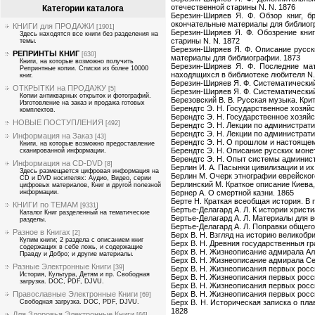
отечественной старины N. N. 1876
Категории каталога
Березин-Ширяев Я. Ф. Обзор книг, б
окончательные материалы для библиог
КНИГИ для ПРОДАЖИ
[1901]
Березин-Ширяев Я. Ф. Обозрение книг
Здесь находятся все книги без разделения на
старины N. N. 1872
темы.
Березин-Ширяев Я. Ф. Описание русски
РЕПРИНТЫ КНИГ
[630]
материалы для библиографии. 1873
Книги, на которые возможно получить
Березин-Ширяев Я. Ф. Последние мат
Репринтные копии. Списки из более 10000
находящихся в библиотеке любителя N.
книг.
Березин-Ширяев Я. Ф. Систематический
ОТКРЫТКИ на ПРОДАЖУ
[5]
Березин-Ширяев Я. Ф. Систематический
Копии антикварных открыток и фотографий.
Березовский В. В. Русская музыка. Кр
Изготовление на заказ и продажа готовых
Берендтс Э. Н. Государственное хозяйс
комплектов.
Берендтс Э. Н. Государственное хозяйс
НОВЫЕ ПОСТУПЛЕНИЯ
[492]
Берендтс Э. Н. Лекции по администрати
Берендтс Э. Н. Лекции по администрати
Информация на Заказ
[43]
Берендтс Э. Н. О прошлом и настоящем 
Книги, на которые возможно предоставление
Берендтс Э. Н. Описание русских моне
сканированной информации.
Берендтс Э. Н. Опыт системы администр
Информация на CD-DVD
[8]
Берлин И. А. Пасынки цивилизации и их
Здесь размещается цифровая информация на
Берлин М. Очерк этнографии еврейског
CD и DVD носителях: Аудио, Видео, серии
Берлинский М. Краткое описание Киева,
цифровых материалов, Книг и другой полезной
информации.
Бернер А. О смертной казни. 1865
Берте Н. Краткая всеобщая история. В 
КНИГИ по ТЕМАМ
[9331]
Бертье-Делагард А. Л. К истории христ
Каталог Книг разделенный на тематические
Бертье-Делагард А. Л. Материалы для 
разделы.
Бертье-Делагард А. Л. Поправки общего
Разное в Книгах
[2]
Берх В. Н. Взгляд на историю великобр
Купим книги; 2 раздела с описанием книг
Берх В. Н. Древния государственныя г
содержащих в себе ложь, и содержащие
Берх В. Н. Жизнеописание адмирала Ал
Правду и Добро; и другие материалы.
Берх В. Н. Жизнеописание адмирала С
Разные Электронные Книги
[39]
Берх В. Н. Жизнеописания первых росси
История, Культура, Детям и пр. Свободная
Берх В. Н. Жизнеописания первых росси
загрузка. DOC, PDF, DJVU.
Берх В. Н. Жизнеописания первых росси
Православные Электронные Книги
Берх В. Н. Жизнеописания первых росси
[69]
Свободная загрузка. DOC, PDF, DJVU.
Берх В. Н. Историческая записка о пл
1828
Для Здоровья Электронные Книги
[66]