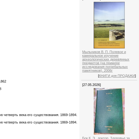
Мыльников В. П. Полевое и
камеральное изучение
археологических деревянных
предметов (на примере
исследования погребальных
памятников). 2006г
[
КНИГИ для ПРОДАЖИ
]
1862
[27.05.2026]
8
 четверть века его существования. 1869-1894.
 четверть века его существования. 1869-1894.
Бок К. Э., доктор. Здоровье за