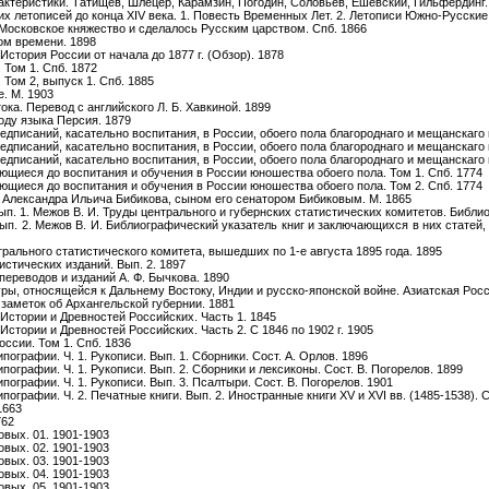
актеристики. Татищев, Шлецер, Карамзин, Погодин, Соловьев, Ешевский, Гильфердинг.
х летописей до конца XIV века. 1. Повесть Временных Лет. 2. Летописи Южно-Русские
 Московское княжество и сделалось Русским царством. Спб. 1866
ом времени. 1898
стория России от начала до 1877 г. (Обзор). 1878
 Том 1. Спб. 1872
 Том 2, выпуск 1. Спб. 1885
е. М. 1903
ока. Перевод с английского Л. Б. Хавкиной. 1899
оду языка Персия. 1879
едписаний, касательно воспитания, в России, обоего пола благороднаго и мещанскаго 
едписаний, касательно воспитания, в России, обоего пола благороднаго и мещанскаго 
едписаний, касательно воспитания, в России, обоего пола благороднаго и мещанскаго 
ющиеся до воспитания и обучения в России юношества обоего пола. Том 1. Спб. 1774
ющиеся до воспитания и обучения в России юношества обоего пола. Том 2. Спб. 1774
бе Александра Ильича Бибикова, сыном его сенатором Бибиковым. М. 1865
п. 1. Межов В. И. Труды центрального и губернских статистических комитетов. Библи
ып. 2. Межов В. И. Библиографический указатель книг и заключающихся в них статей,
рального статистического комитета, вышедших по 1-е августа 1895 года. 1895
стических изданий. Вып. 2. 1897
ереводов и изданий А. Ф. Бычкова. 1890
ы, относящейся к Дальнему Востоку, Индии и русско-японской войне. Азиатская Росси
заметок об Архангельской губернии. 1881
стории и Древностей Российских. Часть 1. 1845
тории и Древностей Российских. Часть 2. С 1846 по 1902 г. 1905
ссии. Том 1. Спб. 1836
ографии. Ч. 1. Рукописи. Вып. 1. Сборники. Сост. А. Орлов. 1896
ографии. Ч. 1. Рукописи. Вып. 2. Сборники и лексиконы. Сост. В. Погорелов. 1899
ографии. Ч. 1. Рукописи. Вып. 3. Псалтыри. Сост. В. Погорелов. 1901
графии. Ч. 2. Печатные книги. Вып. 2. Иностранные книги XV и XVI вв. (1485-1538). С
1663
762
овых. 01. 1901-1903
овых. 02. 1901-1903
овых. 03. 1901-1903
овых. 04. 1901-1903
овых. 05. 1901-1903