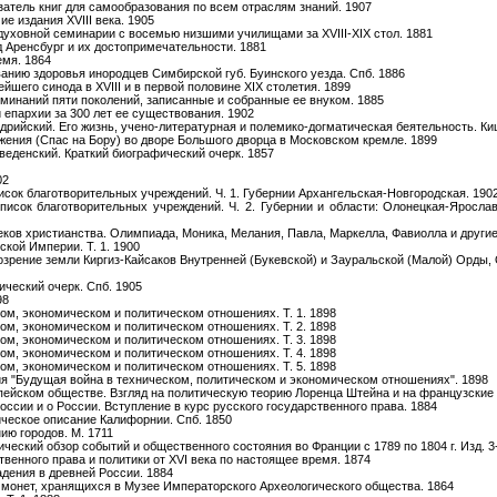
азатель книг для самообразования по всем отраслям знаний. 1907
ие издания XVIII века. 1905
духовной семинарии с восемью низшими училищами за XVIII-XIX стол. 1881
д Аренсбург и их достопримечательности. 1881
емя. 1864
анию здоровья инородцев Симбирской губ. Буинского уезда. Спб. 1886
йшего синода в XVIII и в первой половине XIX столетия. 1899
оминаний пяти поколений, записанные и собранные ее внуком. 1885
 епархии за 300 лет ее существования. 1902
дрийский. Его жизнь, учено-литературная и полемико-догматическая беятельность. Ки
ения (Спас на Бору) во дворе Большого дворца в Московском кремле. 1899
веденский. Краткий биографический очерк. 1857
02
писок благотворительных учреждений. Ч. 1. Губернии Архангельская-Новгородская. 190
Список благотворительных учреждений. Ч. 2. Губернии и области: Олонецкая-Яросла
ов христианства. Олимпиада, Моника, Мелания, Павла, Маркелла, Фавиолла и другие 
кой Империи. Т. 1. 1900
озрение земли Киргиз-Кайсаков Внутренней (Букевской) и Зауральской (Малой) Орды,
ический очерк. Спб. 1905
98
ом, экономическом и политическом отношениях. Т. 1. 1898
ом, экономическом и политическом отношениях. Т. 2. 1898
ом, экономическом и политическом отношениях. Т. 3. 1898
ом, экономическом и политическом отношениях. Т. 4. 1898
ом, экономическом и политическом отношениях. Т. 5. 1898
я "Будущая война в техническом, политическом и экономическом отношениях". 1898
опейском обществе. Взгляд на политическую теорию Лоренца Штейна и на французские 
России и о России. Вступление в курс русского государственного права. 1884
ическое описание Калифорнии. Спб. 1850
ию городов. М. 1711
ческий обзор событий и общественного состояния во Франции с 1789 по 1804 г. Изд. 3
твенного права и политики от XVI века по настоящее время. 1874
дения в древней России. 1884
и монет, хранящихся в Музее Императорского Археологического общества. 1864