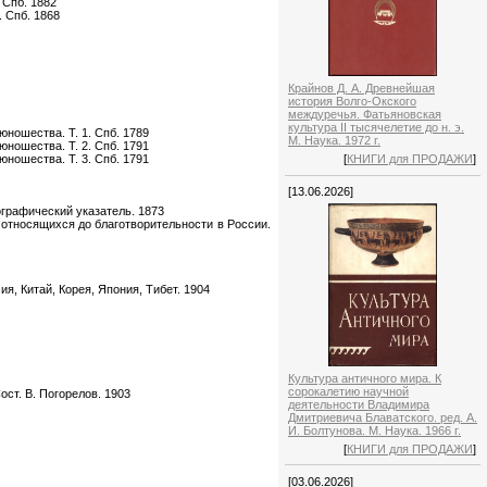
 Спб. 1882
. Спб. 1868
Крайнов Д. А. Древнейшая
история Волго-Окского
междуречья. Фатьяновская
культура II тысячелетие до н. э.
юношества. Т. 1. Спб. 1789
М. Наука. 1972 г.
юношества. Т. 2. Спб. 1791
[
КНИГИ для ПРОДАЖИ
]
юношества. Т. 3. Спб. 1791
[13.06.2026]
ографический указатель. 1873
 относящихся до благотворительности в России.
я, Китай, Корея, Япония, Тибет. 1904
Культура античного мира. К
сорокалетию научной
ост. В. Погорелов. 1903
деятельности Владимира
Дмитриевича Блаватского. ред. А.
И. Болтунова. М. Наука. 1966 г.
[
КНИГИ для ПРОДАЖИ
]
[03.06.2026]