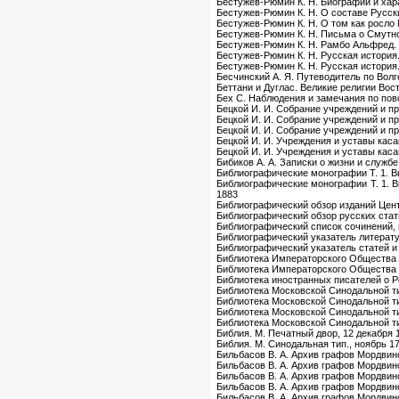
Бестужев-Рюмин К. Н. Биографии и хар
Бестужев-Рюмин К. Н. О составе Русски
Бестужев-Рюмин К. Н. О том как росло
Бестужев-Рюмин К. Н. Письма о Смутн
Бестужев-Рюмин К. Н. Рамбо Альфред. И
Бестужев-Рюмин К. Н. Русская история.
Бестужев-Рюмин К. Н. Русская история.
Бесчинский А. Я. Путеводитель по Волг
Беттани и Дуглас. Великие религии Вост
Бех С. Наблюдения и замечания по пов
Бецкой И. И. Собрание учреждений и пр
Бецкой И. И. Собрание учреждений и пр
Бецкой И. И. Собрание учреждений и пр
Бецкой И. И. Учреждения и уставы каса
Бецкой И. И. Учреждения и уставы каса
Бибиков А. А. Записки о жизни и служ
Библиографические монографии Т. 1. Вы
Библиографические монографии Т. 1. В
1883
Библиографический обзор изданий Цент
Библиографический обзор русских стати
Библиографический список сочинений, п
Библиографический указатель литератур
Библиографический указатель статей и 
Библиотека Императорского Общества И
Библиотека Императорского Общества Ис
Библиотека иностранных писателей о Ро
Библиотека Московской Синодальной тип
Библиотека Московской Синодальной тип
Библиотека Московской Синодальной тип
Библиотека Московской Синодальной типо
Библия. М. Печатный двор, 12 декабря 
Библия. М. Синодальная тип., ноябрь 1
Бильбасов В. А. Архив графов Мордвин
Бильбасов В. А. Архив графов Мордвин
Бильбасов В. А. Архив графов Мордвин
Бильбасов В. А. Архив графов Мордвин
Бильбасов В. А. Архив графов Мордвин