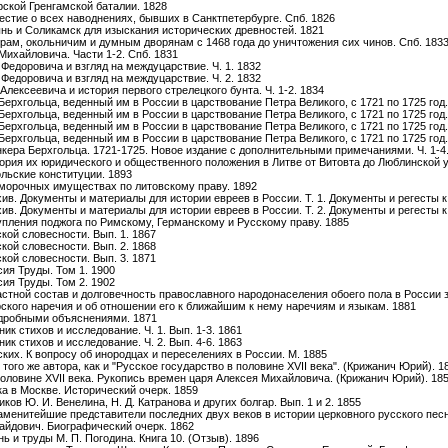
рской Гренгамской баталии. 1828
естие о всех наводнениях, бывших в Санктпетербурге. Спб. 1826
ынь и Соликамск для изыскания исторических древностей. 1821
ярам, окольничим и думным дворянам с 1468 года до уничтожения сих чинов. Спб. 183
Михайловича. Части 1-2. Спб. 1831
Федоровича и взгляд на междуцарствие. Ч. 1. 1832
Федоровича и взгляд на междуцарствие. Ч. 2. 1832
Алексеевича и история первого стрелецкого бунта. Ч. 1-2. 1834
Берхгольца, веденный им в России в царствование Петра Великого, с 1721 по 1725 год.
Берхгольца, веденный им в России в царствование Петра Великого, с 1721 по 1725 год.
Берхгольца, веденный им в России в царствование Петра Великого, с 1721 по 1725 год.
Берхгольца, веденный им в России в царствование Петра Великого, с 1721 по 1725 год.
нкера Берхгольца. 1721-1725. Новое издание с дополнительными примечаниями. Ч. 1-4
ория их юридического и общественного положения в Литве от Витовта до Люблинской ун
ольские конституции. 1893
ыморочных имуществах по литовскому праву. 1892
ив. Документы и материалы для истории евреев в России. Т. 1. Документы и регесты к
ив. Документы и материалы для истории евреев в России. Т. 2. Документы и регесты к
упления поджога по Римскому, Германскому и Русскому праву. 1885
ой словесности. Вып. 1. 1867
ой словесности. Вып. 2. 1868
ой словесности. Вып. 3. 1871
ия Труды. Том 1. 1900
ия Труды. Том 2. 1902
астной состав и долговечность православного народонаселения обоего пола в России 
рского наречия и об отношении его к ближайшим к нему наречиям и языкам. 1881
одробными объяснениями. 1871
ик стихов и исследование. Ч. 1. Вып. 1-3. 1861
ик стихов и исследование. Ч. 2. Вып. 4-6. 1863
ких. К вопросу об инородцах и переселениях в России. М. 1885
ого же автора, как и "Русское государство в половине XVII века". (Крижанич Юрий). 1
половине XVII века. Рукопись времен царя Алексея Михайловича. (Крижанич Юрий). 18
а в Москве. Исторический очерк. 1859
ков Ю. И. Венелина, Н. Д. Катранова и других болгар. Вып. 1 и 2. 1855
аменитейшие представители последних двух веков в истории церковного русского пес
айдович. Биографический очерк. 1862
ь и труды М. П. Погодина. Книга 10. (Отзыв). 1896