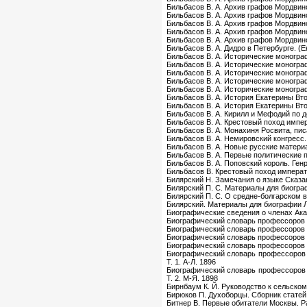
Бильбасов В. А. Архив графов Мордвин
Бильбасов В. А. Архив графов Мордвин
Бильбасов В. А. Архив графов Мордвин
Бильбасов В. А. Архив графов Мордвин
Бильбасов В. А. Архив графов Мордвин
Бильбасов В. А. Дидро в Петербурге. (Е
Бильбасов В. А. Исторические монограф
Бильбасов В. А. Исторические монограф
Бильбасов В. А. Исторические монограф
Бильбасов В. А. Исторические монограф
Бильбасов В. А. Исторические монограф
Бильбасов В. А. История Екатерины Вто
Бильбасов В. А. История Екатерины Вто
Бильбасов В. А. Кирилл и Мефодий по 
Бильбасов В. А. Крестовый поход импе
Бильбасов В. А. Монахиня Росвита, пис
Бильбасов В. А. Немировский конгресс. 
Бильбасов В. А. Новые русские материа
Бильбасов В. А. Первые политические п
Бильбасов В. А. Поповский король. Генр
Бильбасов В. Крестовый поход императ
Билярский Н. Замечания о языке Сказан
Билярский П. С. Материалы для биогра
Билярский П. С. О средне-болгарском в
Билярский. Материалы для биографии 
Биографические сведения о членах Ака
Биографический словарь профессоров и
Биографический словарь профессоров и
Биографический словарь профессоров и
Биографический словарь профессоров и
Биографический словарь профессоров и
Т. 1. А-Л. 1896
Биографический словарь профессоров и
Т. 2. М-Я. 1898
Бирнбаум К. Й. Руководство к сельском
Бирюков П. Духоборцы. Сборник статей
Битнер В. Первые обитатели Москвы. Р