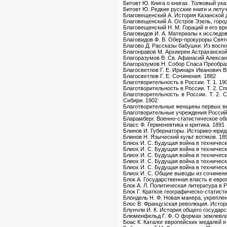
Битовт Ю. Книга о книгах. Толковый ук
Битовт Ю. Редкие русские книги и летуч
Благовещенский А. История Казанской 
Благовещенский А. Остров Эзель, горо
Благовещенский Н. М. Гораций и его вр
Благовидов И. А. Материалы к исследов
Благовидов Ф. В. Обер-прокуроры Святе
Благово Д. Рассказы бабушки. Из восп
Благонравов М. Архиереи Астраханской
Благоразумов В. Св. Афанасий Алексан
Благоразумов Н. Собор Спаса Преображ
Благосветлов Г. Е. Иринарх Иванович В
Благосветлов Г. Е. Сочинения. 1882
Благотворительность в России. Т. 1. 19
Благотворительность в России. Т. 2. С
Благотворительность в России. Т. 2. 
Сибири. 1902
Благотворительные женщины первых век
Благотворительные учреждения Российс
Бларамберг. Военно-статистическое об
Бласс Ф. Герменевтика и критика. 1891
Блинов И. Губернаторы. Историко-юрид
Блинов Н. Языческий культ вотяков. 18
Блиох И. С. Будущая война в техническ
Блиох И. С. Будущая война в техническ
Блиох И. С. Будущая война в техническ
Блиох И. С. Будущая война в техническ
Блиох И. С. Будущая война в техническ
Блиох И. С. Общие выводы из сочинени
Блок А. Государственная власть в евр
Блок А. Л. Политическая литература в 
Блок Г. Краткое географическо-статист
Блондель Н. Ф. Новая манера, укреплен
Блос В. Французская революция. Истори
Блунчли И. К. История общего государс
Блюменфельд Г. Ф. О формах землевла
Боас К. Каталог европейских медалей 