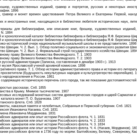
рошюр, художественных изданий, гравюр и портретов, русских и некоторых иност
рафии. 1896
, гравюр и монет времен царствования Петра Великого и Екатерины Первой, нахо
х и иностранных книг, находящихся в библиотеке любителя исторических наук, лите
ериалы для библиографии, или описание книг, брошюр, художественных изданий, 
 N. 1884
 и хронологический каталог библиотеки библиофила и библиографа Я.Ф. Березина-Ширя
 и хронологический каталог библиотеки библиофила и библиографа Я.Ф. Березина-Ширя
итико-исторический очерк национальной музыкальной школы в ее представителях. 1898
тво Швеции. Ч. 2. Вып. 1. Обзор политико-социального и экономического развития Шве
тво Швеции. Ч. 2. Вып. 2. Формальный строй государственного хозяйства Швеции. 189
вному праву Великого Княжества Финляндского. Т. 1. 1903
вному праву Великого Княжества Финляндского. Т. 2. 1903
русской администрации (Записка, составленная в декабре 1903 г.). 1913
т музея Ярославской ученой архивной комиссии. 1898
ативного права. Т. 1. Обзор истории административного права и истории его литерату
 просветители (Будущность некультурных народов и культуртрегерство европейцев). 
о народонаселения в России. 1861
 содержащее историческую перечень сего города, так же показание достопамятностей 
простых рассказах. Спб. 1855
ианства в Крыму. Мнимое тысячелетие. 1907
весовых исследований монетных систем древнегреческих городов и царей Сарматии и
 каталога монет П. О. Бурачкова. 1907
итанского флота. Спб. 1828
рамоты, наказныя памяти и челобитныя, Собранныя в Пермской губернии. Спб. 1821
ексея Ивановича Нагаева. Спб. 1831
емена Ивановича Мордвинова. 1831
йских адмиралов или опыт истории Российского флота. Ч. 1. 1831
йских адмиралов или опыт истории Российского флота. Ч. 2. 1833
йских адмиралов или опыт истории Российского флота. Ч. 3. 1834
йских адмиралов или опыт истории Российского флота. Ч. 4. (Нагаев, Мордвинов). 18
авании российских флотов в 1736 году по морям: Балтийскому, Белому, Северному, Ка