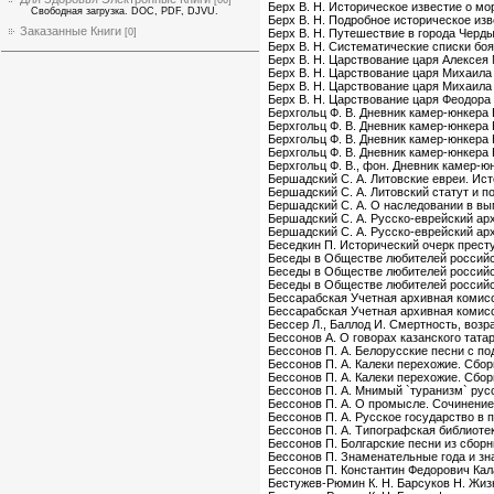
Берх В. Н. Историческое известие о мо
Свободная загрузка. DOC, PDF, DJVU.
Берх В. Н. Подробное историческое изв
Заказанные Книги
[0]
Берх В. Н. Путешествие в города Черд
Берх В. Н. Систематические списки бо
Берх В. Н. Царствование царя Алексея 
Берх В. Н. Царствование царя Михаила 
Берх В. Н. Царствование царя Михаила 
Берх В. Н. Царствование царя Феодора 
Берхгольц Ф. В. Дневник камер-юнкера 
Берхгольц Ф. В. Дневник камер-юнкера 
Берхгольц Ф. В. Дневник камер-юнкера 
Берхгольц Ф. В. Дневник камер-юнкера 
Берхгольц Ф. В., фон. Дневник камер-ю
Бершадский С. А. Литовские евреи. Ист
Бершадский С. А. Литовский статут и п
Бершадский С. А. О наследовании в в
Бершадский С. А. Русско-еврейский арх
Бершадский С. А. Русско-еврейский арх
Беседкин П. Исторический очерк прест
Беседы в Обществе любителей российск
Беседы в Обществе любителей российск
Беседы в Обществе любителей российск
Бессарабская Учетная архивная комисс
Бессарабская Учетная архивная комисс
Бессер Л., Баллод И. Смертность, возр
Бессонов А. О говорах казанского тата
Бессонов П. А. Белорусские песни с п
Бессонов П. А. Калеки перехожие. Сборн
Бессонов П. А. Калеки перехожие. Сборн
Бессонов П. А. Мнимый `туранизм` русс
Бессонов П. А. О промысле. Сочинение т
Бессонов П. А. Русское государство в 
Бессонов П. А. Типографская библиотек
Бессонов П. Болгарские песни из сборни
Бессонов П. Знаменательные года и зн
Бессонов П. Константин Федорович Кал
Бестужев-Рюмин К. Н. Барсуков Н. Жизн