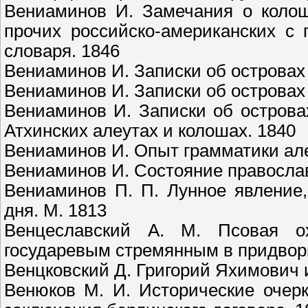
Вениаминов И. Замечания о колош
прочих российско-американских с 
словаря. 1846
Вениаминов И. Записки об островах 
Вениаминов И. Записки об островах 
Вениаминов И. Записки об островах
Атхинских алеутах и колошах. 1840
Вениаминов И. Опыт грамматики але
Вениаминов И. Состояние православ
Вениаминов П. П. Лунное явление,
дня. М. 1813
Венцеславский А. М. Псовая о
государевым стремянным в придворн
Венцковский Д. Григорий Яхимович 
Венюков М. И. Исторические очер