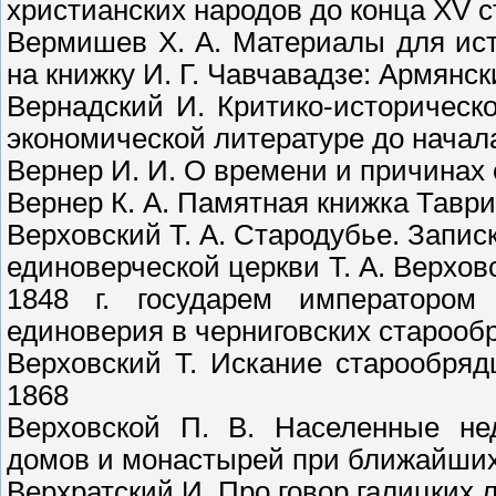
христианских народов до конца XV с
Вермишев Х. А. Материалы для ист
на книжку И. Г. Чавчавадзе: Армянс
Вернадский И. Критико-историческ
экономической литературе до начала
Вернер И. И. О времени и причинах 
Вернер К. А. Памятная книжка Таври
Верховский Т. А. Стародубье. Запис
единоверческой церкви Т. А. Верхов
1848 г. государем императором
единоверия в черниговских старообр
Верховский Т. Искание старообрядц
1868
Верховской П. В. Населенные не
домов и монастырей при ближайших
Верхратский И. Про говор галицких л