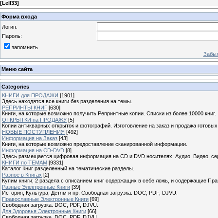
[
Lell33
]
Форма входа
Логин:
Пароль:
запомнить
Забыл
Меню сайта
Categories
КНИГИ для ПРОДАЖИ
[1901]
Здесь находятся все книги без разделения на темы.
РЕПРИНТЫ КНИГ
[630]
Книги, на которые возможно получить Репринтные копии. Списки из более 10000 книг.
ОТКРЫТКИ на ПРОДАЖУ
[5]
Копии антикварных открыток и фотографий. Изготовление на заказ и продажа готовых
НОВЫЕ ПОСТУПЛЕНИЯ
[492]
Информация на Заказ
[43]
Книги, на которые возможно предоставление сканированной информации.
Информация на CD-DVD
[8]
Здесь размещается цифровая информация на CD и DVD носителях: Аудио, Видео, се
КНИГИ по ТЕМАМ
[9331]
Каталог Книг разделенный на тематические разделы.
Разное в Книгах
[2]
Купим книги; 2 раздела с описанием книг содержащих в себе ложь, и содержащие Пра
Разные Электронные Книги
[39]
История, Культура, Детям и пр. Свободная загрузка. DOC, PDF, DJVU.
Православные Электронные Книги
[69]
Свободная загрузка. DOC, PDF, DJVU.
Для Здоровья Электронные Книги
[66]
Свободная загрузка. DOC, PDF, DJVU.