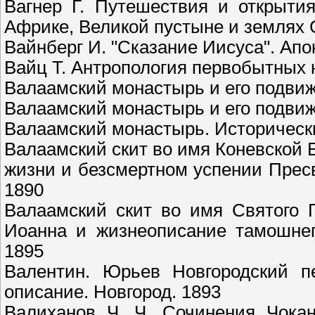
Вагнер Г. Путешествия и открыти
Африке, Великой пустыне и землях 
Вайнберг И. "Сказание Иисуса". Ап
Вайц Т. Антропология первобытных н
Валаамский монастырь и его подвиж
Валаамский монастырь и его подвиж
Валаамский монастырь. Исторически
Валаамский скит во имя Коневской 
жизни и безсмертном успении Пре
1890
Валаамский скит во имя Святого 
Иоанна и жизнеописание тамошнег
1895
Валентин. Юрьев Новгородский п
описание. Новгород. 1893
Валиханов Ч. Ч. Сочинения Чокан