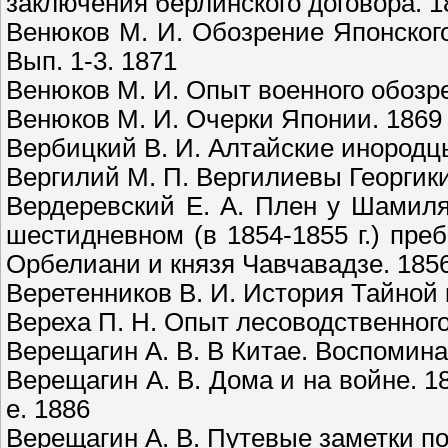
заключения берлинского договора. 185
Венюков М. И. Обозрение Японского
Вып. 1-3. 1871
Венюков М. И. Опыт военного обозре
Венюков М. И. Очерки Японии. 1869
Вербицкий В. И. Алтайские инородц
Вергилий М. П. Вергилиевы Георгики
Вердеревский Е. А. Плен у Шамил
шестидневном (в 1854-1855 г.) пр
Орбелиани и князя Чавчавадзе. 185
Веретенников В. И. История Тайной
Вереха П. Н. Опыт лесоводственного
Верещагин А. В. В Китае. Воспоминан
Верещагин А. В. Дома и на войне. 1
е. 1886
Верещагин А. В. Путевые заметки по