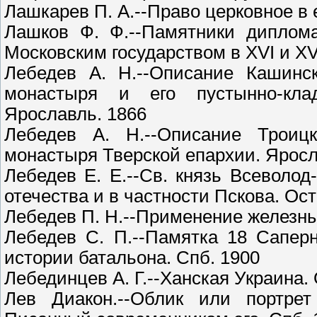
Лашкарев П. А.--Право церковное в е
Лашков Ф. Ф.--Памятники диплома
Московским государством в XVI и XV
Лебедев А. Н.--Описание Кашинск
монастыря и его пустынно-кла
Ярославль. 1866
Лебедев А. Н.--Описание Троицк
монастыря Тверской епархии. Яросл
Лебедев Е. Е.--Св. князь Всеволод
отечества и в частности Пскова. Ост
Лебедев П. Н.--Применение железных
Лебедев С. П.--Памятка 18 Сапер
истории батальона. Спб. 1900
Лебединцев А. Г.--Ханская Украина.
Лев Диакон.--Облик или портрет