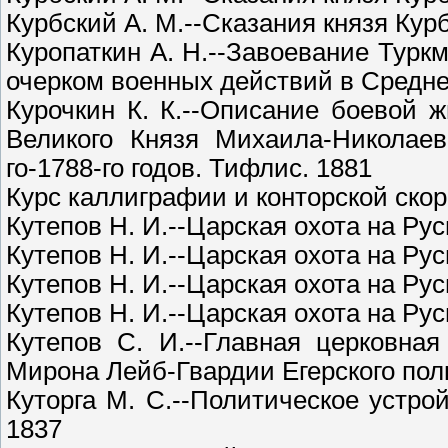
Курбский А. М.--Сказания князя Курб
Куропаткин А. Н.--Завоевание Туркме
очерком военных действий в Средней
Курочкин К. К.--Описание боевой жи
Великого Князя Михаила-Николае
го-1788-го годов. Тифлис. 1881
Курс каллиграфии и конторской скор
Кутепов Н. И.--Царская охота на Рус
Кутепов Н. И.--Царская охота на Рус
Кутепов Н. И.--Царская охота на Рус
Кутепов Н. И.--Царская охота на Рус
Кутепов С. И.--Главная церковна
Мирона Лейб-Гвардии Егерского полк
Куторга М. С.--Политическое устро
1837