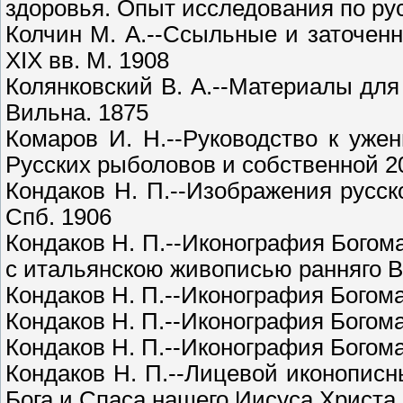
здоровья. Опыт исследования по рус
Колчин М. А.--Ссыльные и заточенн
XIX вв. М. 1908
Колянковский В. А.--Материалы для 
Вильна. 1875
Комаров И. Н.--Руководство к уж
Русских рыболовов и собственной 20
Кондаков Н. П.--Изображения русск
Спб. 1906
Кондаков Н. П.--Иконография Богома
с итальянскою живописью ранняго В
Кондаков Н. П.--Иконография Богомат
Кондаков Н. П.--Иконография Богомате
Кондаков Н. П.--Иконография Богомате
Кондаков Н. П.--Лицевой иконописн
Бога и Спаса нашего Иисуса Христа.