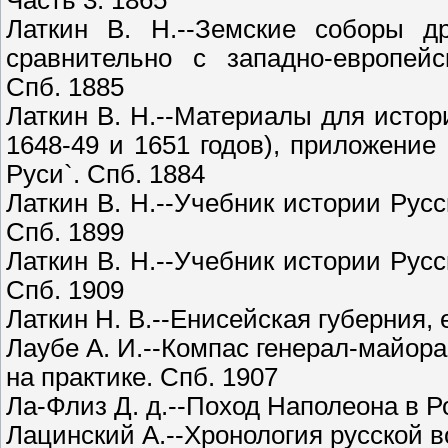
Часть 3. 1865
Латкин В. Н.--Земские соборы д
сравнительно с западно-европей
Спб. 1885
Латкин В. Н.--Материалы для истори
1648-49 и 1651 годов), приложени
Руси`. Спб. 1884
Латкин В. Н.--Учебник истории Русск
Спб. 1899
Латкин В. Н.--Учебник истории Русск
Спб. 1909
Латкин Н. В.--Енисейская губерния,
Лаубе А. И.--Компас генерал-майора
на практике. Спб. 1907
Ла-Флиз Д. д.--Поход Наполеона в Ро
Лацинский А.--Хронология русской в