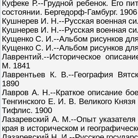
Куфеке Р.--Грудной ребенок. Его п
состоянии. Бергедорф-Гамбург. 1906
Кушнерев И. Н.--Русская военная сил
Кушнерев И. Н.--Русская военная сил
Кущенко С. И.--Альбом рисунков дл
Кущенко С. И.--Альбом рисунков дл
Лаврентий.--Историческое описани
М. 1841
Лаврентьев К. В.--География Вятс
1890
Лавров А. Н.--Краткое описание бо
Тенгинского Е. И. В. Великого Княз
Тифлис. 1900
Лазаревский А. М.--Опыт указателя
края в историческом и географическ
Лазаревский Н. И.--Русское государ