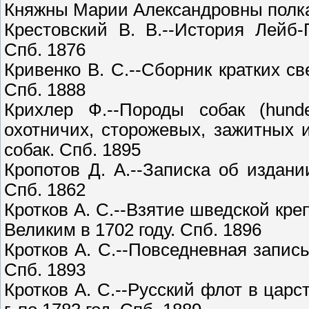
Княжны Марии Александровны полка
Крестовский В. В.--История Лейб-
Спб. 1876
Кривенко В. С.--Сборник кратких с
Спб. 1888
Крихлер Ф.--Породы собак (hund
охотничих, сторожевых, зажитных 
собак. Спб. 1895
Кропотов Д. А.--Записка об издани
Спб. 1862
Кротков А. С.--Взятие шведской кр
Великим в 1702 году. Спб. 1896
Кротков А. С.--Повседневная запис
Спб. 1893
Кротков А. С.--Русский флот в цар