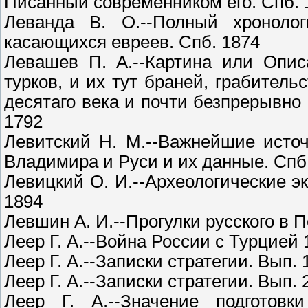
Писанный современником его. Спб. 
Леванда В. О.--Полный хронолог
касающихся евреев. Спб. 1874
Левашев П. А.--Картина или Опис
турков, и их тут браней, грабител
десятаго века и почти безпрерывно
1792
Левитский Н. М.--Важнейшие исто
Владимира и Руси и их данные. Спб
Левицкий О. И.--Археологические экс
1894
Левшин А. И.--Прогулки русского в 
Леер Г. А.--Война России с Турцией 1
Леер Г. А.--Записки стратегии. Вып. 
Леер Г. А.--Записки стратегии. Вып. 
Леер Г. А.--Значение подготов