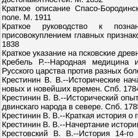
Краткое описание Спасо-Бородинс
поле. М. 1911
Краткое руководство к позн
присовокуплением главных признако
1838
Краткое указание на псковские древн
Кребель Р.--Народная медицина 
Русского царства против разных бол
Крестинин В. В.--Исторические нач
новых и новейших времен. Спб. 178
Крестинин В. В.--Исторический опы
двинскаго народа в севере. Спб. 178
Крестинин В. В.--Краткая история о 
Крестинин В. В.--Начертание истори
Крестовский В. В.--История 14-го