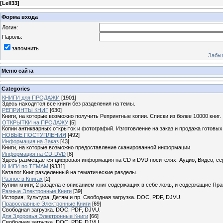
[
Lell33
]
Форма входа
Логин:
Пароль:
запомнить
Забыл
Меню сайта
Categories
КНИГИ для ПРОДАЖИ
[1901]
Здесь находятся все книги без разделения на темы.
РЕПРИНТЫ КНИГ
[630]
Книги, на которые возможно получить Репринтные копии. Списки из более 10000 книг.
ОТКРЫТКИ на ПРОДАЖУ
[5]
Копии антикварных открыток и фотографий. Изготовление на заказ и продажа готовых
НОВЫЕ ПОСТУПЛЕНИЯ
[492]
Информация на Заказ
[43]
Книги, на которые возможно предоставление сканированной информации.
Информация на CD-DVD
[8]
Здесь размещается цифровая информация на CD и DVD носителях: Аудио, Видео, се
КНИГИ по ТЕМАМ
[9331]
Каталог Книг разделенный на тематические разделы.
Разное в Книгах
[2]
Купим книги; 2 раздела с описанием книг содержащих в себе ложь, и содержащие Пра
Разные Электронные Книги
[39]
История, Культура, Детям и пр. Свободная загрузка. DOC, PDF, DJVU.
Православные Электронные Книги
[69]
Свободная загрузка. DOC, PDF, DJVU.
Для Здоровья Электронные Книги
[66]
Свободная загрузка. DOC, PDF, DJVU.