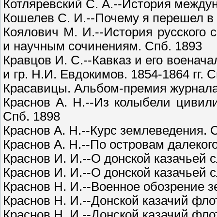
Котляревский С. А.--История междун
Кошелев С. И.--Почему я перешел в 
Коялович М. И.--История русского
и научным сочинениям. Спб. 1893
Кравцов И. С.--Кавказ и его военача
и гр. Н.И. Евдокимов. 1854-1864 гг. 
Красавицы. Альбом-премия журнала 
Краснов А. Н.--Из колыбели цивили
Спб. 1898
Краснов А. Н.--Курс землеведения. 
Краснов А. Н.--По островам далекого
Краснов И. И.--О донской казачьей 
Краснов И. И.--О донской казачьей 
Краснов Н. И.--Военное обозрение з
Краснов Н. И.--Донской казачий флот
Краснов Н. И.--Донской казачий флот