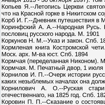
Копьев Я.--Летопись Церкви свято
что на Красной горке в Никитском с
Корб И. Г.--Дневник путешествия в М
Коринфский А. А.--Народная Русь. 
пословиц русского народа. М. 1901
Коркунов Н. М.--Указ и закон. Спб. 1
Кормленая книга Костромской чети
Моск. арх. М-ва юст. Спб. 1894
Кормчая (переделанная Никоном). М
Кормчая. М. Печатный двор, 1 июля
Корнилов И. П.--Очерк истории рус
каких незыблемых началах она долж
Корнилович А. О.--Руская стар
отечественнаго, на 1825 год. Спб. 18
Коровин П. П.--Сказание о состоя