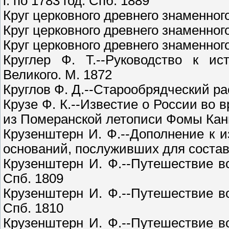
г. по 1783 год. Спб. 1889
Круг церковного древнего знаменного
Круг церковного древнего знаменного
Круг церковного древнего знаменного
Круглер Ф. Т.--Руководство к и
Великого. М. 1872
Круглов Ф. Д.--Старообрядческий ра
Крузе Ф. К.--Известие о России во
из Померанской летописи Фомы Канц
Крузенштерн И. Ф.--Дополнение к 
оснований, послуживших для состав
Крузенштерн И. Ф.--Путешествие вок
Спб. 1809
Крузенштерн И. Ф.--Путешествие вок
Спб. 1810
Крузенштерн И. Ф.--Путешествие вок