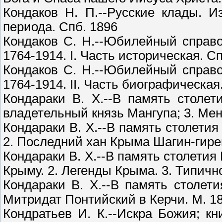
Кондаков Н. П.--Русские клады. И
периода. Спб. 1896
Кондаков С. Н.--Юбилейный справ
1764-1914. I. Часть историческая. С
Кондаков С. Н.--Юбилейный справ
1764-1914. II. Часть биографическая
Кондараки В. Х.--В память столет
владетельный князь Мангупа; 3. Мен
Кондараки В. Х.--В память столети
2. Последний хан Крыма Шагин-гире
Кондараки В. Х.--В память столетия
Крыму. 2. Легенды Крыма. 3. Типичн
Кондараки В. Х.--В память столет
Митридат Понтийский в Керчи. М. 1
Кондратьев И. К.--Искра Божия; кн