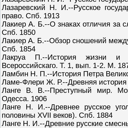
Лазаревский Н. И.--Русское госуд
право. Спб. 1913
Лакиер А. Б.--О знаках отличия за 
Спб. 1850
Лакиер А. Б.--Обзор сношений между
Спб. 1854
Лакруа П.--История жизни и 
Всероссийскаго. Т. 1, вып. 1-2. М. 1
Ламбин Н. П.--История Петра Велико
Ламе-Флери Ж. Р.--Древняя история 
Ланге В. В.--Преступный мир. М
Одесса. 1906
Ланге Н. И.--Древнее русское уго
половины XVII веков). Спб. 1884
Ланге Н. И.--Древние русские смесн