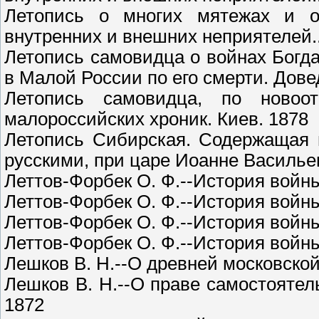
Летопись о многих мятежах и о 
внутренних и внешних неприятелей.. 
Летопись самовидца о войнах Богд
в Малой России по его смерти. Дове
Летопись самовидца, по новоо
малороссийских хроник. Киев. 1878
Летопись Сибирская. Содержащая 
русскими, при царе Иоанне Василье
Леттов-Форбек О. Ф.--История войны 
Леттов-Форбек О. Ф.--История войны 
Леттов-Форбек О. Ф.--История войны 
Леттов-Форбек О. Ф.--История войны 
Лешков В. Н.--О древней московской
Лешков В. Н.--О праве самостоятел
1872