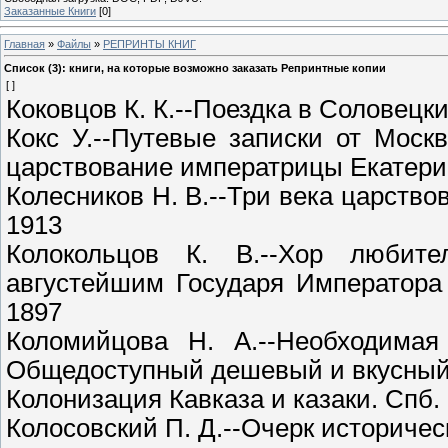
Заказанные Книги
[0]
Главная
»
Файлы
»
РЕПРИНТЫ КНИГ
Список (3): книги, на которые возможно заказать Репринтные копии
[ ]
Коковцов К. К.--Поездка в Соловецк
Кокс У.--Путевые записки от Моск
царствование императрицы Екатерин
Колесников Н. В.--Три века царство
1913
Колокольцов К. В.--Хор любит
августейшим Государя Императора 
1897
Коломийцова Н. А.--Необходимая
Общедоступный дешевый и вкусный с
Колонизация Кавказа и казаки. Спб.
Колосовский П. Д.--Очерк историчес