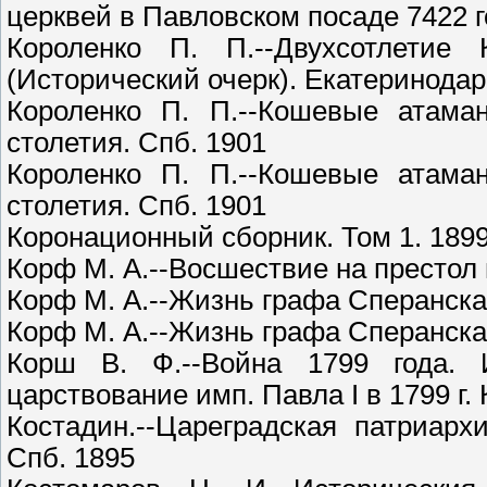
церквей в Павловском посаде 7422 г
Короленко П. П.--Двухсотлетие К
(Исторический очерк). Екатеринодар
Короленко П. П.--Кошевые атаман
столетия. Спб. 1901
Короленко П. П.--Кошевые атаман
столетия. Спб. 1901
Коронационный сборник. Том 1. 189
Корф М. А.--Восшествие на престол 
Корф М. А.--Жизнь графа Сперанскаго
Корф М. А.--Жизнь графа Сперанскаго
Корш В. Ф.--Война 1799 года.
царствование имп. Павла I в 1799 г. 
Костадин.--Цареградская патриар
Спб. 1895