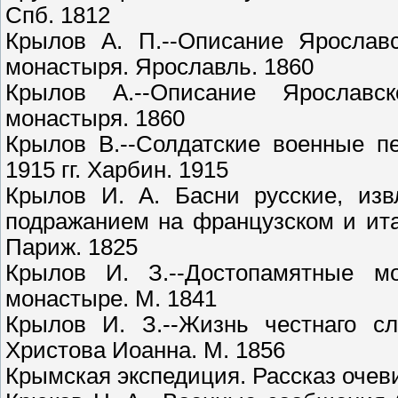
Спб. 1812
Крылов А. П.--Описание Ярославс
монастыря. Ярославль. 1860
Крылов А.--Описание Ярославско
монастыря. 1860
Крылов В.--Солдатские военные п
1915 гг. Харбин. 1915
Крылов И. А. Басни русские, изв
подражанием на французском и ита
Париж. 1825
Крылов И. З.--Достопамятные м
монастыре. М. 1841
Крылов И. З.--Жизнь честнаго сл
Христова Иоанна. М. 1856
Крымская экспедиция. Рассказ очеви