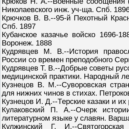
Крюков Н. А.--Военные сообщения 
Николаевского инж. уч-ща. Спб. 189
Крючков В. В.--95-й Пехотный Красн
Спб. 1897
Кубанское казачье войско 1696-18
Воронеж. 1888
Кудрявцев М. В.--История правос
России со времен преподобного Серг
Кудрявцев Т. В.--Добрые советы рус
медицинской практики. Народный леч
Кузнецов В. М.--Суворовская стра
для нижних чинов в стихах. Петроко
Кузнецов И. Д.--Терские казаки и и
Кулаковский П. А.--Очерк истор
литературном языке у славян. Варш
Кулжинский Г. И.--Святогорска