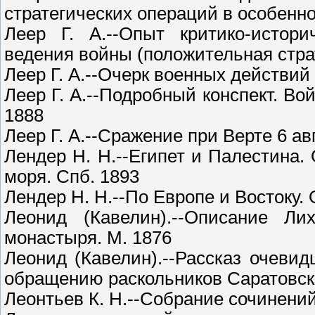
стратегических операций в особенно
Леер Г. А.--Опыт критико-истори
ведения войны (положительная страте
Леер Г. А.--Очерк военных действий
Леер Г. А.--Подробный конспект. Во
1888
Леер Г. А.--Сражение при Верте 6 авг
Лендер Н. Н.--Египет и Палестина.
моря. Спб. 1893
Лендер Н. Н.--По Европе и Востоку. 
Леонид (Кавелин).--Описание Лих
монастыря. М. 1876
Леонид (Кавелин).--Рассказ очеви
обращению раскольников Саратовской
Леонтьев К. Н.--Собрание сочинений