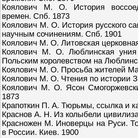
Коялович М. О. История воссоед
времен. Спб. 1873
Коялович М. О. История русского с
научным сочинениям. Спб. 1901
Коялович М. О. Литовская церковная
Коялович М. О. Люблинская уния 
Польским королевством на Люблинск
Коялович М. О. Просьба жителей Ма
Коялович М. О. Чтения по истории З
Коялович М. О. Ясон Смогоржевски
1873
Крапоткин П. А. Тюрьмы, ссылка и ка
Краснов А. Н. Из колыбели цивилиз
Красножен М. Иноверцы на Руси. Т
в России. Киев. 1900