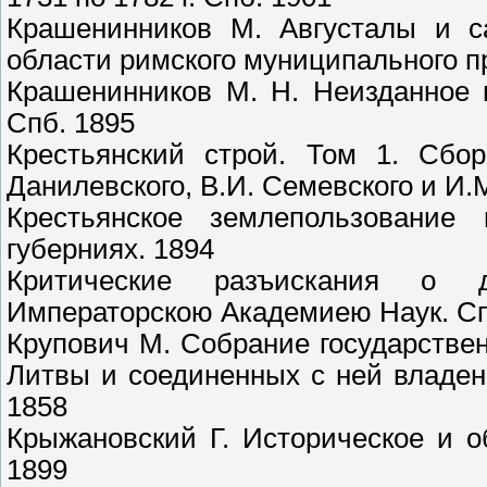
Крашенинников М. Августалы и са
области римского муниципального пр
Крашенинников М. Н. Неизданное 
Спб. 1895
Крестьянский строй. Том 1. Сбор
Данилевского, В.И. Семевского и И.М
Крестьянское землепользование
губерниях. 1894
Критические разъискания о 
Императорскою Академиею Наук. Сп
Крупович М. Собрание государстве
Литвы и соединенных с ней владени
1858
Крыжановский Г. Историческое и 
1899