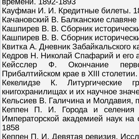
времени. 1892-1893
Кауфман И. И. Кредитные билеты. 1
Качановский В. Балканские славяне 
Кашпирев В. В. Сборник исторически
Кашпирев В. В. Сборник исторически
Квитка А. Дневник Забайкальского к
Кедров Н. Николай Спафарий и его 
Кейсслер Ф. Окончание перво
Прибалтийском крае в XIII столетии.
Кекелидзе К. Литургические г
книгохранилищах и их научное знач
Кельсиев В. Галичина и Молдавия, 
Кеппен П. И. Города и селения 
Императорской академией наук на 
1858
Кеппен П. И. Девятая ревизия. Исс