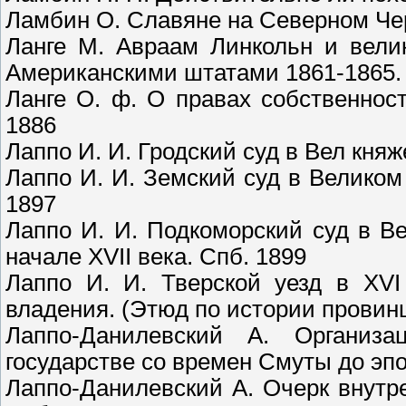
Ламбин О. Славяне на Северном Че
Ланге М. Авраам Линкольн и вел
Американскими штатами 1861-1865.
Ланге О. ф. О правах собственност
1886
Лаппо И. И. Гродский суд в Вел княж
Лаппо И. И. Земский суд в Великом
1897
Лаппо И. И. Подкоморский суд в В
начале XVII века. Спб. 1899
Лаппо И. И. Тверской уезд в XVI
владения. (Этюд по истории провинц
Лаппо-Данилевский А. Организ
государстве со времен Смуты до эп
Лаппо-Данилевский А. Очерк внутр