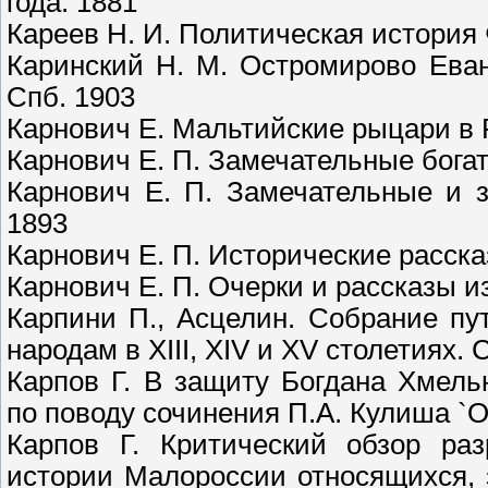
года. 1881
Кареев Н. И. Политическая история 
Каринский Н. М. Остромирово Еван
Спб. 1903
Карнович Е. Мальтийские рыцари в 
Карнович Е. П. Замечательные богат
Карнович Е. П. Замечательные и з
1893
Карнович Е. П. Исторические расска
Карнович Е. П. Очерки и рассказы и
Карпини П., Асцелин. Собрание пу
народам в XIII, XIV и XV столетиях. 
Карпов Г. В защиту Богдана Хмель
по поводу сочинения П.А. Кулиша `
Карпов Г. Критический обзор раз
истории Малороссии относящихся, з