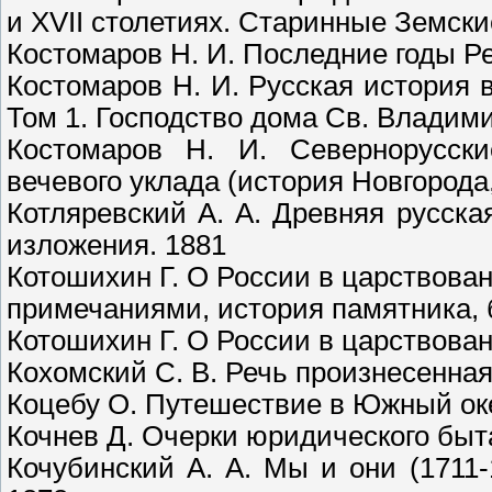
и XVII столетиях. Старинные Земски
Костомаров Н. И. Последние годы Ре
Костомаров Н. И. Русская история 
Том 1. Господство дома Св. Владимир
Костомаров Н. И. Севернорусски
вечевого уклада (история Новгорода,
Котляревский А. А. Древняя русск
изложения. 1881
Котошихин Г. О России в царствовани
примечаниями, история памятника, 
Котошихин Г. О России в царствова
Кохомский С. В. Речь произнесенная
Коцебу О. Путешествие в Южный оке
Кочнев Д. Очерки юридического быта
Кочубинский А. А. Мы и они (1711-