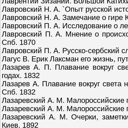
Лаврентий Зизаний. Большой Катихи
Лавровский Н. А. `Опыт русской ист
Лавровский Н. А. Замечание о гире 
Лавровский П. А. Исследование о ле
Лавровский П. А. Мнение о происх
Спб. 1870
Лавровский П. А. Русско-сербский с
Лагус В. Ерик Лаксман его жизнь, п
Лазарев А. П. Плавание вокруг св
годах. 1832
Лазарев А. Плавание вокруг света н
Спб. 1832
Лазаревский А. М. Малороссийские п
Лазаревский А. М. Малороссийские п
Лазаревский А. М. Очерки, заметк
Киев. 1892