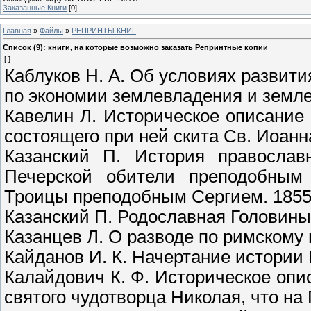
Заказанные Книги
[0]
Главная
»
Файлы
»
РЕПРИНТЫ КНИГ
Список (9): книги, на которые возможно заказать Репринтные копии
[ ]
Каблуков Н. А. Об условиях развити
по экономии землевладения и земле
Кавелин Л. Историческое описание
состоящего при ней скита Св. Иоанн
Казанский П. История православн
Печерской обители преподобным
Троицы преподобным Сергием. 185
Казанский П. Родославная Головины
Казанцев Л. О разводе по римскому 
Кайданов И. К. Начертание истории 
Калайдович К. Ф. Историческое оп
святого чудотворца Николая, что на 