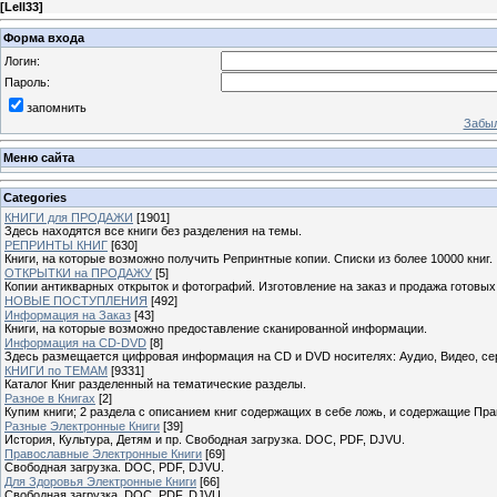
[
Lell33
]
Форма входа
Логин:
Пароль:
запомнить
Забыл
Меню сайта
Categories
КНИГИ для ПРОДАЖИ
[1901]
Здесь находятся все книги без разделения на темы.
РЕПРИНТЫ КНИГ
[630]
Книги, на которые возможно получить Репринтные копии. Списки из более 10000 книг.
ОТКРЫТКИ на ПРОДАЖУ
[5]
Копии антикварных открыток и фотографий. Изготовление на заказ и продажа готовых
НОВЫЕ ПОСТУПЛЕНИЯ
[492]
Информация на Заказ
[43]
Книги, на которые возможно предоставление сканированной информации.
Информация на CD-DVD
[8]
Здесь размещается цифровая информация на CD и DVD носителях: Аудио, Видео, се
КНИГИ по ТЕМАМ
[9331]
Каталог Книг разделенный на тематические разделы.
Разное в Книгах
[2]
Купим книги; 2 раздела с описанием книг содержащих в себе ложь, и содержащие Пра
Разные Электронные Книги
[39]
История, Культура, Детям и пр. Свободная загрузка. DOC, PDF, DJVU.
Православные Электронные Книги
[69]
Свободная загрузка. DOC, PDF, DJVU.
Для Здоровья Электронные Книги
[66]
Свободная загрузка. DOC, PDF, DJVU.