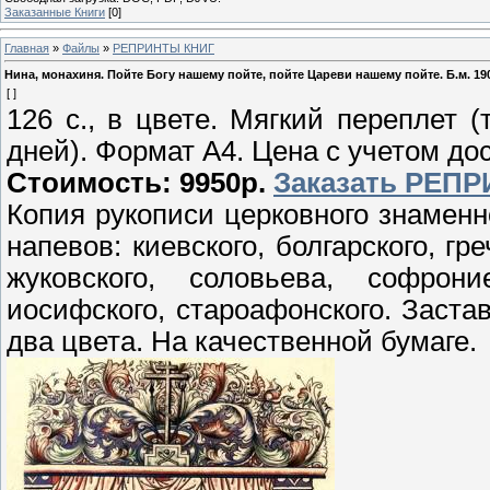
Заказанные Книги
[0]
Главная
»
Файлы
»
РЕПРИНТЫ КНИГ
Нина, монахиня. Пойте Богу нашему пойте, пойте Цареви нашему пойте. Б.м. 190
[ ]
126 с., в цвете. Мягкий переплет 
дней). Формат А4. Цена с учетом до
Стоимость: 9950р.
Заказать РЕП
Копия рукописи церковного знаменн
напевов: киевского, болгарского, гр
жуковского, соловьева, софроние
иосифского, староафонского. Застав
два цвета. На качественной бумаге.