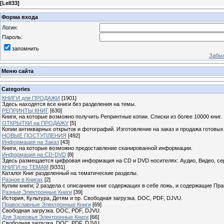
[
Lell33
]
Форма входа
Логин:
Пароль:
запомнить
Забыл
Меню сайта
Categories
КНИГИ для ПРОДАЖИ
[1901]
Здесь находятся все книги без разделения на темы.
РЕПРИНТЫ КНИГ
[630]
Книги, на которые возможно получить Репринтные копии. Списки из более 10000 книг.
ОТКРЫТКИ на ПРОДАЖУ
[5]
Копии антикварных открыток и фотографий. Изготовление на заказ и продажа готовых
НОВЫЕ ПОСТУПЛЕНИЯ
[492]
Информация на Заказ
[43]
Книги, на которые возможно предоставление сканированной информации.
Информация на CD-DVD
[8]
Здесь размещается цифровая информация на CD и DVD носителях: Аудио, Видео, се
КНИГИ по ТЕМАМ
[9331]
Каталог Книг разделенный на тематические разделы.
Разное в Книгах
[2]
Купим книги; 2 раздела с описанием книг содержащих в себе ложь, и содержащие Пра
Разные Электронные Книги
[39]
История, Культура, Детям и пр. Свободная загрузка. DOC, PDF, DJVU.
Православные Электронные Книги
[69]
Свободная загрузка. DOC, PDF, DJVU.
Для Здоровья Электронные Книги
[66]
Свободная загрузка. DOC, PDF, DJVU.