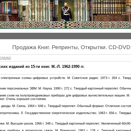
Продажа Книг. Репринты, Открытки. CD-DVD
РОДАЖИ
х изданий из 15-ти книг. М.-Л. 1962-1990 гг.
о-электронные схемы цифровых устройств. М. Советское радио. 1973 г. 264 с. Твер
ение персональных ЭВМ. М. Наука. 1990 г. 272 с. Твердый картонный переплет. Обычн
вание схем на полупроводниковых приборах для цифровых вычислительных машин. М. И
мат. Очень хорошее состояние.
диоды. М. Связь. 1964 г. 646 с. Твердый переплет. Обычный формат. Отличное состоя
ектротехника. Л. Государственное энергетическое издательство. 1963 г. 656 с. Твер
ики. М. Высшая школа. 1966 г. 348 с. Твердый картонный переплет. Увеличенный 60х90
овые приборы в аппаратуре связи. М. Воениздат. 1962 г. 128 с. Твердый картон