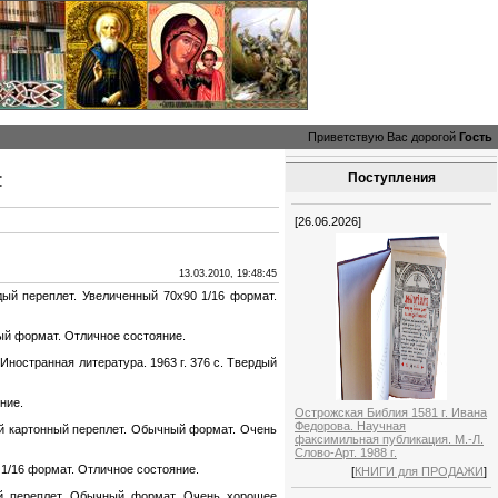
Приветствую Вас дорогой
Гость
:
Поступления
[26.06.2026]
13.03.2010, 19:48:45
дый переплет. Увеличенный 70х90 1/16 формат.
ый формат. Отличное состояние.
ностранная литература. 1963 г. 376 с. Твердый
ние.
Острожская Библия 1581 г. Ивана
Федорова. Научная
дый картонный переплет. Обычный формат. Очень
факсимильная публикация. М.-Л.
Слово-Арт. 1988 г.
 1/16 формат. Отличное состояние.
[
КНИГИ для ПРОДАЖИ
]
ный переплет. Обычный формат. Очень хорошее