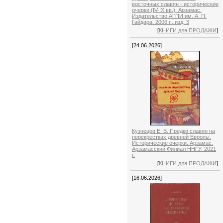
восточных славян - исторические
очерки (IV-IX вв.). Арзамас.
Издательство АГПИ им. А. П.
Гайдара. 2006 г., изд. 3
[
КНИГИ для ПРОДАЖИ
]
[24.06.2026]
Кузнецов Е. В. Предки славян на
перекрестках древней Европы.
Исторические очерки. Арзамас.
Арзамасский Филиал ННГУ. 2021
г.
[
КНИГИ для ПРОДАЖИ
]
[16.06.2026]