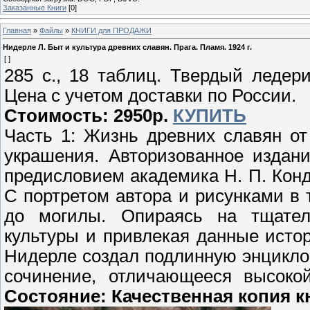
Заказанные Книги
[0]
Главная
»
Файлы
»
КНИГИ для ПРОДАЖИ
Нидерле Л. Быт и культура древних славян. Прага. Пламя. 1924 г.
[ ]
285 с., 18 таблиц. Твердый ледер
Цена с учетом доставки по России.
Стоимость: 2950р.
КУПИТЬ
Часть 1: Жизнь древних славян о
украшения. Авторизованное издан
предисловием академика Н. П. Конда
С портретом автора и рисунками в 
до могилы. Опираясь на тщател
культуры и привлекая данные истор
Нидерле создал подлинную энцикло
сочинение, отличающееся высокой
Состояние: Качественная копия кн