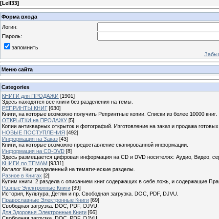
[
Lell33
]
Форма входа
Логин:
Пароль:
запомнить
Забыл
Меню сайта
Categories
КНИГИ для ПРОДАЖИ
[1901]
Здесь находятся все книги без разделения на темы.
РЕПРИНТЫ КНИГ
[630]
Книги, на которые возможно получить Репринтные копии. Списки из более 10000 книг.
ОТКРЫТКИ на ПРОДАЖУ
[5]
Копии антикварных открыток и фотографий. Изготовление на заказ и продажа готовых
НОВЫЕ ПОСТУПЛЕНИЯ
[492]
Информация на Заказ
[43]
Книги, на которые возможно предоставление сканированной информации.
Информация на CD-DVD
[8]
Здесь размещается цифровая информация на CD и DVD носителях: Аудио, Видео, се
КНИГИ по ТЕМАМ
[9331]
Каталог Книг разделенный на тематические разделы.
Разное в Книгах
[2]
Купим книги; 2 раздела с описанием книг содержащих в себе ложь, и содержащие Пра
Разные Электронные Книги
[39]
История, Культура, Детям и пр. Свободная загрузка. DOC, PDF, DJVU.
Православные Электронные Книги
[69]
Свободная загрузка. DOC, PDF, DJVU.
Для Здоровья Электронные Книги
[66]
Свободная загрузка. DOC, PDF, DJVU.