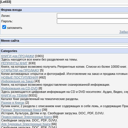
[
Lell33
]
Форма входа
Логин:
Пароль:
запомнить
Забыл
Меню сайта
Categories
КНИГИ для ПРОДАЖИ
[1901]
Здесь находятся все книги без разделения на темы.
РЕПРИНТЫ КНИГ
[630]
Книги, на которые возможно получить Репринтные копии. Списки из более 10000 книг.
ОТКРЫТКИ на ПРОДАЖУ
[5]
Копии антикварных открыток и фотографий. Изготовление на заказ и продажа готовых
НОВЫЕ ПОСТУПЛЕНИЯ
[492]
Информация на Заказ
[43]
Книги, на которые возможно предоставление сканированной информации.
Информация на CD-DVD
[8]
Здесь размещается цифровая информация на CD и DVD носителях: Аудио, Видео, се
КНИГИ по ТЕМАМ
[9331]
Каталог Книг разделенный на тематические разделы.
Разное в Книгах
[2]
Купим книги; 2 раздела с описанием книг содержащих в себе ложь, и содержащие Пра
Разные Электронные Книги
[39]
История, Культура, Детям и пр. Свободная загрузка. DOC, PDF, DJVU.
Православные Электронные Книги
[69]
Свободная загрузка. DOC, PDF, DJVU.
Для Здоровья Электронные Книги
[66]
Свободная загрузка. DOC, PDF, DJVU.