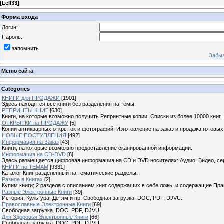
[
Lell33
]
Форма входа
Логин:
Пароль:
запомнить
Забыл
Меню сайта
Categories
КНИГИ для ПРОДАЖИ
[1901]
Здесь находятся все книги без разделения на темы.
РЕПРИНТЫ КНИГ
[630]
Книги, на которые возможно получить Репринтные копии. Списки из более 10000 книг.
ОТКРЫТКИ на ПРОДАЖУ
[5]
Копии антикварных открыток и фотографий. Изготовление на заказ и продажа готовых
НОВЫЕ ПОСТУПЛЕНИЯ
[492]
Информация на Заказ
[43]
Книги, на которые возможно предоставление сканированной информации.
Информация на CD-DVD
[8]
Здесь размещается цифровая информация на CD и DVD носителях: Аудио, Видео, се
КНИГИ по ТЕМАМ
[9331]
Каталог Книг разделенный на тематические разделы.
Разное в Книгах
[2]
Купим книги; 2 раздела с описанием книг содержащих в себе ложь, и содержащие Пра
Разные Электронные Книги
[39]
История, Культура, Детям и пр. Свободная загрузка. DOC, PDF, DJVU.
Православные Электронные Книги
[69]
Свободная загрузка. DOC, PDF, DJVU.
Для Здоровья Электронные Книги
[66]
Свободная загрузка. DOC, PDF, DJVU.