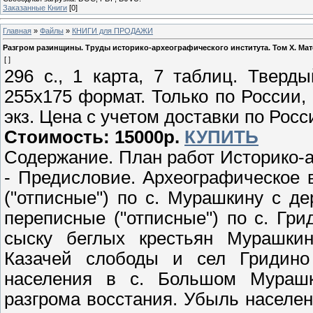
Заказанные Книги
[0]
Главная
»
Файлы
»
КНИГИ для ПРОДАЖИ
Разгром разинщины. Труды историко-археографического института. Том Х. Мате
[ ]
296 с., 1 карта, 7 таблиц. Тверд
255х175 формат. Только по России,
экз. Цена с учетом доставки по Росс
Стоимость: 15000р.
КУПИТЬ
Содержание. План работ Историко-а
- Предисловие. Археографическое в
("отписные") по с. Мурашкину с де
переписные ("отписные") по с. Грид
сыску беглых крестьян Мурашкин
Казачей слободы и сел Гридино
населения в с. Большом Мурашк
разгрома восстания. Убыль населе