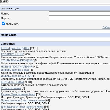
[
Lell33
]
Форма входа
Логин:
Пароль:
запомнить
Забыл
Меню сайта
Categories
КНИГИ для ПРОДАЖИ
[1901]
Здесь находятся все книги без разделения на темы.
РЕПРИНТЫ КНИГ
[630]
Книги, на которые возможно получить Репринтные копии. Списки из более 10000 книг.
ОТКРЫТКИ на ПРОДАЖУ
[5]
Копии антикварных открыток и фотографий. Изготовление на заказ и продажа готовых
НОВЫЕ ПОСТУПЛЕНИЯ
[492]
Информация на Заказ
[43]
Книги, на которые возможно предоставление сканированной информации.
Информация на CD-DVD
[8]
Здесь размещается цифровая информация на CD и DVD носителях: Аудио, Видео, се
КНИГИ по ТЕМАМ
[9331]
Каталог Книг разделенный на тематические разделы.
Разное в Книгах
[2]
Купим книги; 2 раздела с описанием книг содержащих в себе ложь, и содержащие Пра
Разные Электронные Книги
[39]
История, Культура, Детям и пр. Свободная загрузка. DOC, PDF, DJVU.
Православные Электронные Книги
[69]
Свободная загрузка. DOC, PDF, DJVU.
Для Здоровья Электронные Книги
[66]
Свободная загрузка. DOC, PDF, DJVU.