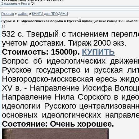
Заказанные Книги
[0]
Главная
»
Файлы
»
КНИГИ для ПРОДАЖИ
Лурье Я. С. Идеологическая борьба в Русской публицистике конца XV - начала XV
[ ]
532 с. Твердый с тиснением перепл
учетом доставки. Тираж 2000 экз.
Стоимость: 15000р.
КУПИТЬ
Вопрос об идеологических движен
Русское государство и русская ли
Новгородско-московская ересь жид
ХV в. - Направление Иосифа Волоцк
Направление Нила Сорского в идео
идеологии Русского централизованн
основных идеологических направл
Состояние: Очень хорошее.