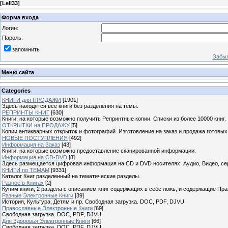
[
Lell33
]
Форма входа
Логин:
Пароль:
запомнить
Забыл
Меню сайта
Categories
КНИГИ для ПРОДАЖИ
[1901]
Здесь находятся все книги без разделения на темы.
РЕПРИНТЫ КНИГ
[630]
Книги, на которые возможно получить Репринтные копии. Списки из более 10000 книг.
ОТКРЫТКИ на ПРОДАЖУ
[5]
Копии антикварных открыток и фотографий. Изготовление на заказ и продажа готовых
НОВЫЕ ПОСТУПЛЕНИЯ
[492]
Информация на Заказ
[43]
Книги, на которые возможно предоставление сканированной информации.
Информация на CD-DVD
[8]
Здесь размещается цифровая информация на CD и DVD носителях: Аудио, Видео, се
КНИГИ по ТЕМАМ
[9331]
Каталог Книг разделенный на тематические разделы.
Разное в Книгах
[2]
Купим книги; 2 раздела с описанием книг содержащих в себе ложь, и содержащие Пра
Разные Электронные Книги
[39]
История, Культура, Детям и пр. Свободная загрузка. DOC, PDF, DJVU.
Православные Электронные Книги
[69]
Свободная загрузка. DOC, PDF, DJVU.
Для Здоровья Электронные Книги
[66]
Свободная загрузка. DOC, PDF, DJVU.