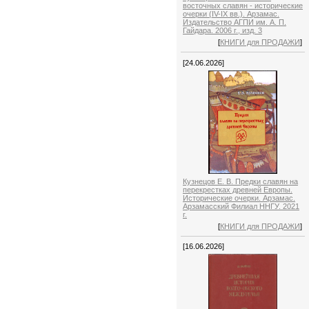
восточных славян - исторические
очерки (IV-IX вв.). Арзамас.
Издательство АГПИ им. А. П.
Гайдара. 2006 г., изд. 3
[
КНИГИ для ПРОДАЖИ
]
[24.06.2026]
Кузнецов Е. В. Предки славян на
перекрестках древней Европы.
Исторические очерки. Арзамас.
Арзамасский Филиал ННГУ. 2021
г.
[
КНИГИ для ПРОДАЖИ
]
[16.06.2026]