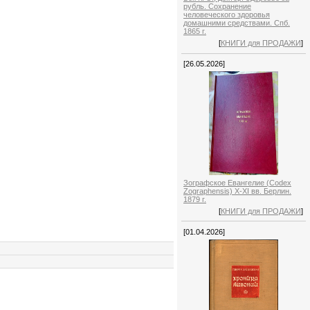
рубль. Сохранение
человеческого здоровья
домашними средствами. Спб.
1865 г.
[
КНИГИ для ПРОДАЖИ
]
[26.05.2026]
Зографское Евангелие (Codex
Zographensis) X-XI вв. Берлин.
1879 г.
[
КНИГИ для ПРОДАЖИ
]
[01.04.2026]