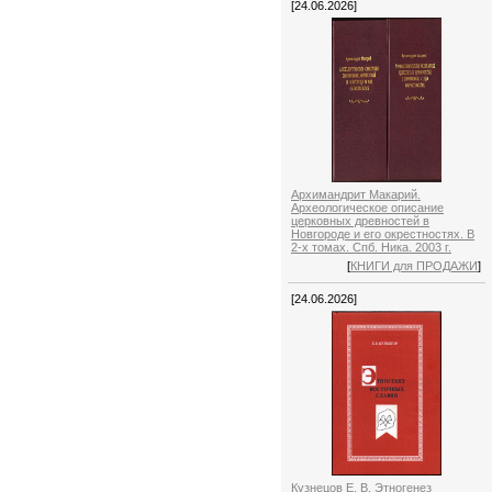
[24.06.2026]
Архимандрит Макарий.
Археологическое описание
церковных древностей в
Новгороде и его окрестностях. В
2-х томах. Спб. Ника. 2003 г.
[
КНИГИ для ПРОДАЖИ
]
[24.06.2026]
Кузнецов Е. В. Этногенез