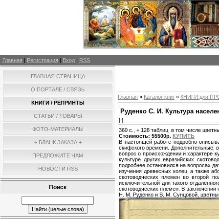
Главная
|
Регистрация
|
Вход
|
RSS
ГЛАВНАЯ СТРАНИЦА
О ПОРТАЛЕ / СВЯЗЬ
Главная
»
Каталог книг
»
КНИГИ для П
КНИГИ / РЕПРИНТЫ
Руденко С. И. Культура населе
СТАТЬИ / ТОВАРЫ
[ ]
ФОТО-МАТЕРИАЛЫ
360 с., + 128 таблиц, в том числе цве
Стоимость: 55500р.
КУПИТЬ
В настоящей работе подробно описыва
+ БЛАНК ЗАКАЗА +
скифского времени. Дополнительные, в
вопрос о происхождении и характере 
ПРЕДЛОЖИТЕ НАМ
культуре других евразийских скотово
подробнее остановился на вопросах да
НОВОСТИ RSS
изучения древесных колец, а также а
скотоводческих племен во второй по
исключительной для такого отдаленног
Поиск
скотоводческих племен. В заключении 
Н. М. Руденко и В. М. Сунцовой, цветн