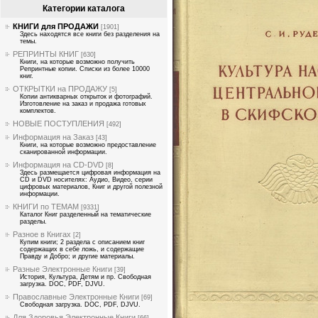
Категории каталога
КНИГИ для ПРОДАЖИ
[1901]
Здесь находятся все книги без разделения на
темы.
РЕПРИНТЫ КНИГ
[630]
Книги, на которые возможно получить
Репринтные копии. Списки из более 10000
книг.
ОТКРЫТКИ на ПРОДАЖУ
[5]
Копии антикварных открыток и фотографий.
Изготовление на заказ и продажа готовых
комплектов.
НОВЫЕ ПОСТУПЛЕНИЯ
[492]
Информация на Заказ
[43]
Книги, на которые возможно предоставление
сканированной информации.
Информация на CD-DVD
[8]
Здесь размещается цифровая информация на
CD и DVD носителях: Аудио, Видео, серии
цифровых материалов, Книг и другой полезной
информации.
КНИГИ по ТЕМАМ
[9331]
Каталог Книг разделенный на тематические
разделы.
Разное в Книгах
[2]
Купим книги; 2 раздела с описанием книг
содержащих в себе ложь, и содержащие
Правду и Добро; и другие материалы.
Разные Электронные Книги
[39]
История, Культура, Детям и пр. Свободная
загрузка. DOC, PDF, DJVU.
Православные Электронные Книги
[69]
Свободная загрузка. DOC, PDF, DJVU.
Для Здоровья Электронные Книги
[66]