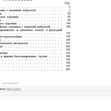
авил:
lell33-admin