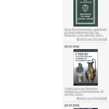
Беда Достопочтенный. Церковная
история народа англов. Pax
Britannica. Спб. Алетейя. 2001 г.
[
КНИГИ для ПРОДАЖИ
]
[30.03.2026]
Стекло на путях Евразии в
древности и Средневековье. М.
ИА РАН. 2024 г.
[
КНИГИ для ПРОДАЖИ
]
[24.03.2026]