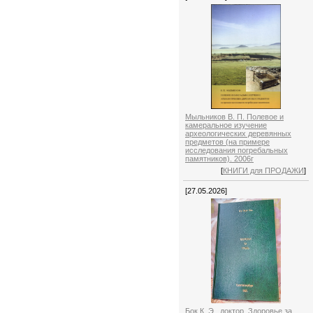
Мыльников В. П. Полевое и
камеральное изучение
археологических деревянных
предметов (на примере
исследования погребальных
памятников). 2006г
[
КНИГИ для ПРОДАЖИ
]
[27.05.2026]
Бок К. Э., доктор. Здоровье за