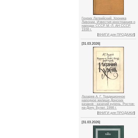
Генрих Латвийский. Хроника
Ливонии. Известия иностранцев о
народах СССР. М.-Л. АН СССР.
1938 г.
[
КНИГИ для ПРОДАЖИ
]
[31.03.2026]
Лазарев А. Г. Традиционное
народное жилище Донских
казаков - казачий курень. Ростов-
на-Дону. Булат. 1998 г.
[
КНИГИ для ПРОДАЖИ
]
[31.03.2026]