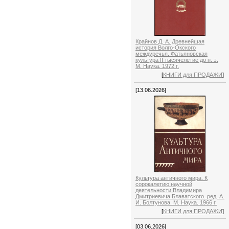
Крайнов Д. А. Древнейшая
история Волго-Окского
междуречья. Фатьяновская
культура II тысячелетие до н. э.
М. Наука. 1972 г.
[
КНИГИ для ПРОДАЖИ
]
[13.06.2026]
Культура античного мира. К
сорокалетию научной
деятельности Владимира
Дмитриевича Блаватского. ред. А.
И. Болтунова. М. Наука. 1966 г.
[
КНИГИ для ПРОДАЖИ
]
[03.06.2026]