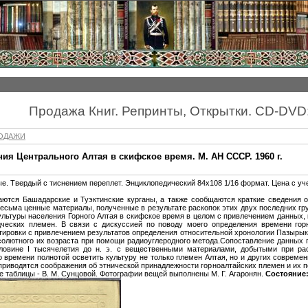
Продажа Книг. Репринты, Открытки. CD-DVD
РОДАЖИ
ния Центрального Алтая в скифское время. М. АН СССР. 1960 г.
тные. Твердый с тиснением переплет. Энциклопедический 84х108 1/16 формат. Цена с уч
ются Башадарские и Туэктинские курганы, а также сообщаются краткие сведения о
есьма ценные материалы, полученные в результате раскопок этих двух последних гр
культуры населения Горного Алтая в скифское время в целом с привлечением данных
дческих племен. В связи с дискуссией по поводу моего определения времени гор
тировки с привлечением результатов определения относительной хронологии Пазырыкс
бсолютного их возраста при помощи радиоуглеродного метода.Сопоставление данных 
ловине I тысячелетия до н. э. с вещественными материалами, добытыми при раск
о времени полнотой осветить культуру не только племен Алтая, но и других совреме
приводятся соображения об этнической принадлежности горноалтайских племен и их 
ые таблицы - В. М. Сунцовой. Фотографии вещей выполнены М. Г. Агаронян.
Состояние: