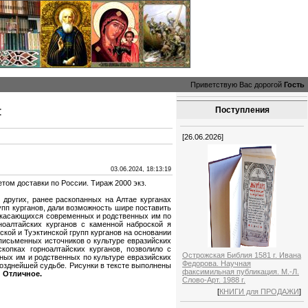
Приветствую Вас дорогой
Гость
:
Поступления
[26.06.2026]
03.06.2024, 18:13:19
етом доставки по России. Тираж 2000 экз.
 других, ранее раскопанных на Алтае курганах
упп курганов, дали возможность шире поставить
, касающихся современных и родственных им по
ноалтайских курганов с каменной наброской я
кой и Туэктинской групп курганов на основании
письменных источников о культуре евразийских
опках горноалтайских курганов, позволило с
Острожская Библия 1581 г. Ивана
нных им и родственных по культуре евразийских
Федорова. Научная
позднейшей судьбе. Рисунки в тексте выполнены
факсимильная публикация. М.-Л.
 Отличное.
Слово-Арт. 1988 г.
[
КНИГИ для ПРОДАЖИ
]