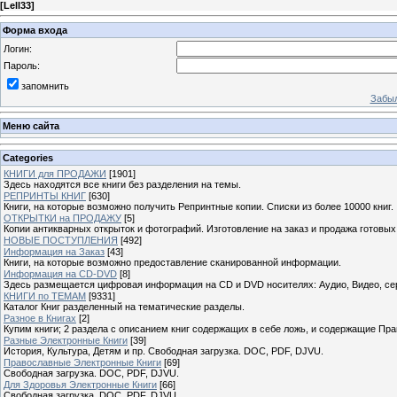
[
Lell33
]
Форма входа
Логин:
Пароль:
запомнить
Забыл
Меню сайта
Categories
КНИГИ для ПРОДАЖИ
[1901]
Здесь находятся все книги без разделения на темы.
РЕПРИНТЫ КНИГ
[630]
Книги, на которые возможно получить Репринтные копии. Списки из более 10000 книг.
ОТКРЫТКИ на ПРОДАЖУ
[5]
Копии антикварных открыток и фотографий. Изготовление на заказ и продажа готовых
НОВЫЕ ПОСТУПЛЕНИЯ
[492]
Информация на Заказ
[43]
Книги, на которые возможно предоставление сканированной информации.
Информация на CD-DVD
[8]
Здесь размещается цифровая информация на CD и DVD носителях: Аудио, Видео, се
КНИГИ по ТЕМАМ
[9331]
Каталог Книг разделенный на тематические разделы.
Разное в Книгах
[2]
Купим книги; 2 раздела с описанием книг содержащих в себе ложь, и содержащие Пра
Разные Электронные Книги
[39]
История, Культура, Детям и пр. Свободная загрузка. DOC, PDF, DJVU.
Православные Электронные Книги
[69]
Свободная загрузка. DOC, PDF, DJVU.
Для Здоровья Электронные Книги
[66]
Свободная загрузка. DOC, PDF, DJVU.