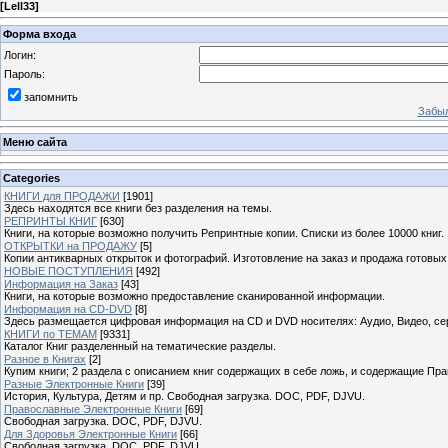
[
Lell33
]
Форма входа
Логин:
Пароль:
запомнить
Забыл
Меню сайта
Categories
КНИГИ для ПРОДАЖИ
[1901]
Здесь находятся все книги без разделения на темы.
РЕПРИНТЫ КНИГ
[630]
Книги, на которые возможно получить Репринтные копии. Списки из более 10000 книг.
ОТКРЫТКИ на ПРОДАЖУ
[5]
Копии антикварных открыток и фотографий. Изготовление на заказ и продажа готовых
НОВЫЕ ПОСТУПЛЕНИЯ
[492]
Информация на Заказ
[43]
Книги, на которые возможно предоставление сканированной информации.
Информация на CD-DVD
[8]
Здесь размещается цифровая информация на CD и DVD носителях: Аудио, Видео, се
КНИГИ по ТЕМАМ
[9331]
Каталог Книг разделенный на тематические разделы.
Разное в Книгах
[2]
Купим книги; 2 раздела с описанием книг содержащих в себе ложь, и содержащие Пра
Разные Электронные Книги
[39]
История, Культура, Детям и пр. Свободная загрузка. DOC, PDF, DJVU.
Православные Электронные Книги
[69]
Свободная загрузка. DOC, PDF, DJVU.
Для Здоровья Электронные Книги
[66]
Свободная загрузка. DOC, PDF, DJVU.