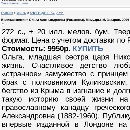
Заказанные Книги
[0]
Главная
»
Файлы
»
КНИГИ для ПРОДАЖИ
Великая княгиня Ольга Александровна (Романова). Мемуары. М. Захаров. 2004 
[ ]
272 с., + 20 илл. мелов. бум. Т
формат. Цена с учетом доставки по 
Стоимость: 9950р.
КУПИТЬ
Ольга, младшая сестра царя Нико
жизнь. Счастливое детство люб
«странное» замужество с принцем
брак с полковником Куликовским,
бегство из Крыма в изгнание и долг
такую историю своей жизни на 
православному канадцу греческог
Александровна (1882-1960). Публик
впервые изданной в Лондоне на 