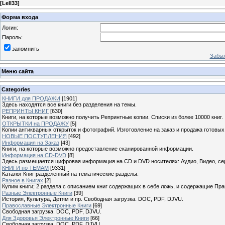
[
Lell33
]
Форма входа
Логин:
Пароль:
запомнить
Забыл
Меню сайта
Categories
КНИГИ для ПРОДАЖИ
[1901]
Здесь находятся все книги без разделения на темы.
РЕПРИНТЫ КНИГ
[630]
Книги, на которые возможно получить Репринтные копии. Списки из более 10000 книг.
ОТКРЫТКИ на ПРОДАЖУ
[5]
Копии антикварных открыток и фотографий. Изготовление на заказ и продажа готовых
НОВЫЕ ПОСТУПЛЕНИЯ
[492]
Информация на Заказ
[43]
Книги, на которые возможно предоставление сканированной информации.
Информация на CD-DVD
[8]
Здесь размещается цифровая информация на CD и DVD носителях: Аудио, Видео, се
КНИГИ по ТЕМАМ
[9331]
Каталог Книг разделенный на тематические разделы.
Разное в Книгах
[2]
Купим книги; 2 раздела с описанием книг содержащих в себе ложь, и содержащие Пра
Разные Электронные Книги
[39]
История, Культура, Детям и пр. Свободная загрузка. DOC, PDF, DJVU.
Православные Электронные Книги
[69]
Свободная загрузка. DOC, PDF, DJVU.
Для Здоровья Электронные Книги
[66]
Свободная загрузка. DOC, PDF, DJVU.