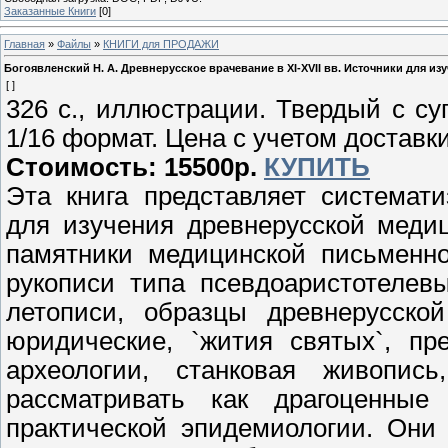
Заказанные Книги
[0]
Главная
»
Файлы
»
КНИГИ для ПРОДАЖИ
Богоявленский Н. А. Древнерусское врачевание в XI-XVII вв. Источники для изу
[ ]
326 с., иллюстрации. Твердый с с
1/16 формат. Цена с учетом доставки
Стоимость: 15500р.
КУПИТЬ
Эта книга представляет системат
для изучения древнерусской меди
памятники медицинской письменно
рукописи типа псевдоаристотелев
летописи, образцы древнерусской
юридические, `жития святых`, пр
археологии, станковая живопис
рассматривать как драгоценные
практической эпидемиологии. Они