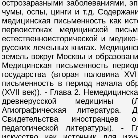
острозаразными заболеваниями, э
чумы, оспы, цинги и т.д. Содержан
медицинская письменность как ис
первоистоках медицинской письм
естественноисторической и медико
русских лечеьных книгах. Медицинс
земель вокруг Москвы и образовани
Медицинская письменность период
государства (вторая половина XV
письменность в период начала об
(XVII век)). - Глава 2. Немедицинс
древнерусской медицины (Ле
Агиографическая литература. Д
Свидетельства иностранцев 
педагогической литературы). - Г
искусство как источник для изу