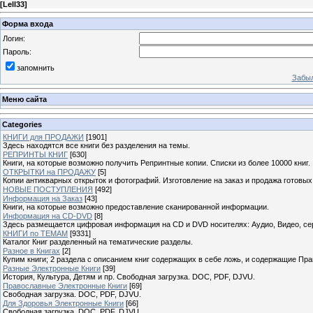
[
Lell33
]
Форма входа
Логин:
Пароль:
запомнить
Забыл
Меню сайта
Categories
КНИГИ для ПРОДАЖИ
[1901]
Здесь находятся все книги без разделения на темы.
РЕПРИНТЫ КНИГ
[630]
Книги, на которые возможно получить Репринтные копии. Списки из более 10000 книг.
ОТКРЫТКИ на ПРОДАЖУ
[5]
Копии антикварных открыток и фотографий. Изготовление на заказ и продажа готовых
НОВЫЕ ПОСТУПЛЕНИЯ
[492]
Информация на Заказ
[43]
Книги, на которые возможно предоставление сканированной информации.
Информация на CD-DVD
[8]
Здесь размещается цифровая информация на CD и DVD носителях: Аудио, Видео, се
КНИГИ по ТЕМАМ
[9331]
Каталог Книг разделенный на тематические разделы.
Разное в Книгах
[2]
Купим книги; 2 раздела с описанием книг содержащих в себе ложь, и содержащие Пра
Разные Электронные Книги
[39]
История, Культура, Детям и пр. Свободная загрузка. DOC, PDF, DJVU.
Православные Электронные Книги
[69]
Свободная загрузка. DOC, PDF, DJVU.
Для Здоровья Электронные Книги
[66]
Свободная загрузка. DOC, PDF, DJVU.