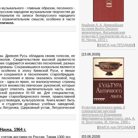
музыкального - главным образом, песенного -
орусском народном музыкальном творчестве до
ериалов по записи белорусского народного
 в ограничительном смысле, особенно в части
тличное.
Крайнов Д. А. Древнейшая
история Волго-Окского
междуречья. Фатьяновская
культура II тысячелетие до н. э.
М. Наука. 1972 г.
[
КНИГИ для ПРОДАЖИ
]
[13.06.2026]
ры. Древняя Русь обладала своим голосом, ее
колов. Свидетельством высокой развитости
них содержится множество песнопений, разных
шифрованы. Сохранившиеся колокольни являются
 особенно в эпоху Киевской Руси, и явные
и сохранился в песнопениях старообрядцев.
 песнопения и звоны оказались основой, под
и - одна из ярких, но малоизученных страниц
ется множество певческих рукописей, которые
дует отметить заключительную часть книги,
кой рукописи XI–XII вв. Для специалистов,
иции старообрядческого пения, православной
усствоведов, культурологов. Книга может быть
в и студентов духовных учебных заведений,
Культура античного мира. К
 Литургика. (Церковный устав, Литургическое
сорокалетию научной
деятельности Владимира
Дмитриевича Блаватского. ред. А.
И. Болтунова. М. Наука. 1966 г.
[
КНИГИ для ПРОДАЖИ
]
аука. 1964 г.
[03.06.2026]
 учетом доставки по России. Тираж 1300 экз.