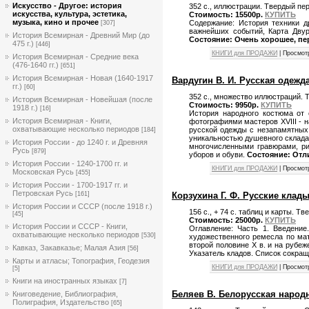
Искусствo - Другое: история
352 с., иллюстрации. Твердый пе
искусства, культура, эстетика,
Стоимость: 15500р.
КУПИТЬ
музыка, кино и прочее
Содержание: История техники др
[307]
важнейших событий, Карта Двур
История Всемирная - Древний Мир (до
Состояние: Очень хорошее, пе
475 г.)
[446]
КНИГИ для ПРОДАЖИ
| Просмот
История Всемирная - Средние века
(476-1640 гг.)
[651]
История Всемирная - Новая (1640-1917
Вардугин В. И. Русская одежда.
гг.)
[60]
352 с., множество иллюстраций. 
История Всемирная - Новейшая (после
Стоимость: 9950р.
КУПИТЬ
1918 г.)
[16]
История народного костюма от 
История Всемирная - Книги,
фотографиями мастеров XVIII - н
охватывающие несколько периодов
русской одежды с незапамятных
[184]
уникальностью душевного склада
История России - до 1240 г. и Древняя
многочисленными гравюрами, ри
Русь
[879]
уборов и обуви.
Состояние: Отл
История России - 1240-1700 гг. и
КНИГИ для ПРОДАЖИ
| Просмот
Московская Русь
[455]
История России - 1700-1917 гг. и
Петровская Русь
[161]
Корзухина Г. Ф. Русские клады I
История России и СССР (после 1918 г.)
156 с., + 74 с. таблиц и карты. 
[45]
Стоимость: 25000р.
КУПИТЬ
История России и СССР - Книги,
Оглавление: Часть 1. Введение
охватывающие несколько периодов
[530]
художественного ремесла по мате
второй половине X в. и на рубеже
Кавказ, Закавказье; Малая Азия
[56]
Указатель кладов. Список сокращ
Карты и атласы; Топография, Геодезия
КНИГИ для ПРОДАЖИ
| Просмот
[5]
Книги на иностранных языках
[7]
Беляев В. Белорусская народна
Книговедение, Библиография,
Полиграфия, Издательство
[65]