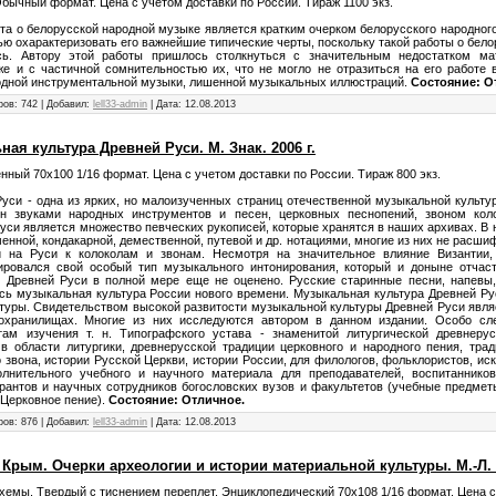
 Обычный формат. Цена с учетом доставки по России. Тираж 1100 экз.
о белорусской народной музыке является кратким очерком белорусского народного 
ю охарактеризовать его важнейшие типические черты, поскольку такой работы о бел
ь. Автору этой работы пришлось столкнуться с значительным недостатком мат
же и с частичной сомнительностью их, что не могло не отразиться на его работе
одной инструментальной музыки, лишенной музыкальных иллюстраций.
Состояние: О
ров: 742 | Добавил:
lell33-admin
| Дата:
12.08.2013
ая культура Древней Руси. М. Знак. 2006 г.
енный 70х100 1/16 формат. Цена с учетом доставки по России. Тираж 800 экз.
уси - одна из ярких, но малоизученных страниц отечественной музыкальной культу
 звуками народных инструментов и песен, церковных песнопений, звоном коло
уси является множество певческих рукописей, которые хранятся в наших архивах. В 
менной, кондакарной, демественной, путевой и др. нотациями, многие из них не рас
 на Руси к колоколам и звонам. Несмотря на значительное влияние Византии,
ровался свой особый тип музыкального интонирования, который и доныне отчаст
 Древней Руси в полной мере еще не оценено. Русские старинные песни, напевы,
сь музыкальная культура России нового времени. Музыкальная культура Древней Рус
туры. Свидетельством высокой развитости музыкальной культуры Древней Руси явля
гохранилищах. Многие из них исследуются автором в данном издании. Особо сле
м изучения т. н. Типографского устава - знаменитой литургической древнерусс
 области литургики, древнерусской традиции церковного и народного пения, трад
 звона, истории Русской Церкви, истории России, для филологов, фольклористов, иск
олнительного учебного и научного материала для преподавателей, воспитаннико
ирантов и научных сотрудников богословских вузов и факультетов (учебные предметы
 Церковное пение).
Состояние: Отличное.
ров: 876 | Добавил:
lell33-admin
| Дата:
12.08.2013
Крым. Очерки археологии и истории материальной культуры. М.-Л. Н
, схемы. Твердый с тиснением переплет. Энциклопедический 70х108 1/16 формат. Цена с