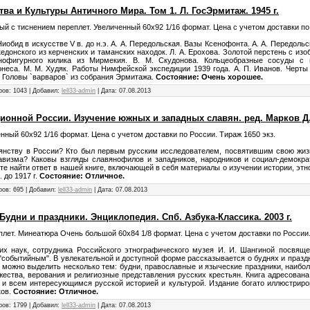
ва и Культуры Античного Мира. Том 1. Л. ГосЭрмитаж. 1945 г.
вый с тиснением переплет. Увеличенный 60х92 1/16 формат. Цена с учетом доставки по
иобид в искусстве V в. до н.э. А. А. Передольская. Вазы Ксенофонта. А. А. Передольс
донского из керченских и таманских находок. Л. А. Ерохова. Золотой перстень с изо
офигурного килика из Мирмекия. В. М. Скудонова. Кольцеобразные сосуды с п
неса. М. М. Худяк. Работы Нимфейской экспедиции 1939 года. А. П. Иванов. Черты
. Головы `варваров` из собрания Эрмитажа.
Состояние: Очень хорошее.
ров: 1043 | Добавил:
lell33-admin
| Дата:
07.08.2013
нной России. Изучение южных и западных славян. ред. Марков Д. Ф.
енный 60х92 1/16 формат. Цена с учетом доставки по России. Тираж 1650 экз.
авянству в России? Кто был первым русским исследователем, посвятившим свою жиз
авизма? Каковы взгляды славянофилов и западников, народников и социал-демокр
те найти ответ в нашей книге, включающей в себя материалы о изучении истории, эт
 до 1917 г.
Состояние: Отличное.
ров: 695 | Добавил:
lell33-admin
| Дата:
07.08.2013
Будни и праздники. Энциклопедия. Спб. Азбука-Классика. 2003 г.
плет. Минеатюра Очень большой 60х84 1/8 формат. Цена с учетом доставки по России.
ких наук, сотрудника Российского этнографического музея И. И. Шангиной посвяще
"событийным". В увлекательной и доступной форме рассказывается о буднях и праздн
 можно выделить несколько тем: будни, православные и языческие праздники, наибол
жества, верования и религиозные представления русских крестьян. Книга адресована
к и всем интересующимся русской историей и культурой. Издание богато иллюстриро
ков.
Состояние: Отличное.
ров: 1799 | Добавил:
lell33-admin
| Дата:
07.08.2013