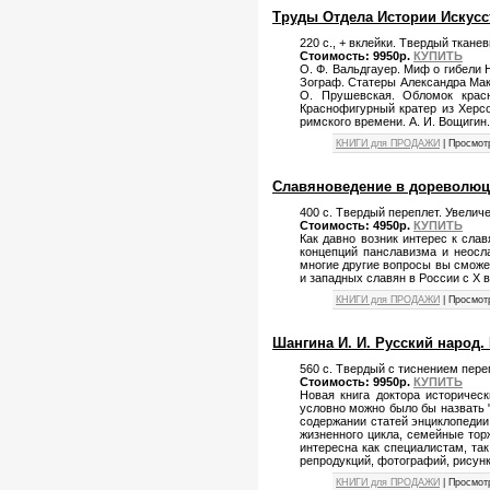
Труды Отдела Истории Искусст
220 с., + вклейки. Твердый ткане
Стоимость: 9950р.
КУПИТЬ
О. Ф. Вальдгауер. Миф о гибели Н
Зограф. Статеры Александра Маке
О. Прушевская. Обломок красн
Краснофигурный кратер из Херсо
римского времени. А. И. Вощигин
КНИГИ для ПРОДАЖИ
| Просмот
Славяноведение в дореволюцио
400 с. Твердый переплет. Увелич
Стоимость: 4950р.
КУПИТЬ
Как давно возник интерес к сл
концепций панславизма и неосл
многие другие вопросы вы сможе
и западных славян в России с X в.
КНИГИ для ПРОДАЖИ
| Просмот
Шангина И. И. Русский народ. 
560 с. Твердый с тиснением пере
Стоимость: 9950р.
КУПИТЬ
Новая книга доктора историчес
условно можно было бы назвать 
содержании статей энциклопедии
жизненного цикла, семейные тор
интересна как специалистам, та
репродукций, фотографий, рисун
КНИГИ для ПРОДАЖИ
| Просмот