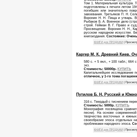
Том 1. Материальная культура. 
подготовлены к печати летом 19
погибших или значительно повр
завоевания. Третьяков П. Н. Се
Воронин Н. Н. Пища и утварь. В
Рыбаков Б. А. Военное дело (стр
строй. Гейман В. Г. Право и су
Просвещение. Воронин Н. Н., Ка
русском народном искусстве. Бе
книгоиздания.
Состояние: Очень
КНИГИ для ПРОДАЖИ
| Просмот
Каргер М. К. Древний Киев. Оч
580 с. + 5 вкл., + 100 табл.; 66
экз.
Стоимость: 50000р.
КУПИТЬ
Капитальнейшее исследование по
отличное, у 1-го тома погашен
КНИГИ для ПРОДАЖИ
| Просмот
Путилов Б. Н. Русский и Южно
316 с. Твердый с тиснением пере
Стоимость: 5000р.
КУПИТЬ
Монография посвящена сравните
песни). На основе современной
творчества восточных и южных 
своеобразие эпоса отдельных на
проблемами народного эпоса.
Со
КНИГИ для ПРОДАЖИ
| Просмот