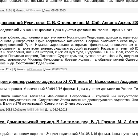
афии, социального состава и занятий населения. Рассмотрены памятники приклад
ров: 816 | Добавил:
lell33-admin
| Дата:
08.08.2013
евековой Руси. сост. С. В. Стрельников. М.-Спб. Альянс-Архео. 200
опедический 70х108 1/16 формат. Цена с учетом доставки по России. Тираж 500 экз.
нему юбилею заслуженного деятеля науки Российской Федерации, доктора исторически
венного университета Юрия Георгиевича Алексеева. Сборник включает в себя науч
редневековой Руси. Издание адресовано историкам, филологам, специалистам в 
исциплин, а также всем интересующимся русской историей. Разделы и темы: об Ю. 
 и генеалогия, военная история, книжная культура, Судебники 1497 и 1550, крестное
дско-Пермская епархия, Псковская Судная грамота, путная печать Ивана IV, недельни
Дону, артиллерия Михаила Фелоровича, боевые холопы, челобитные князей Одоевски
кие, и др.
Состояние: Идеальное.
ов: 1117 | Добавил:
lell33-admin
| Дата:
08.08.2013
рии древнерусского зодчества XI-XVII века. М. Всесоюзная Академия
нием переплет. Увеличенный 62х94 1/16 формат. Цена с учетом доставки по России. Ти
. Книга написана Алексеем Ивановичем Некрасовым - крупнейшим искусствове
олы искусствознания. Содержание: Эпоха сложения древнерусского зодчества. Эпо
а. В книге 276 иллюстраций.
Состояние: Очень хорошее.
ров: 1082 | Добавил:
lell33-admin
| Дата:
08.08.2013
. Домонгольский период. В 2-х томах. ред. Б. Д. Греков, М. И. Арта
. Твердый с тиснением переплет. Энциклопедический 84х108 1/16 формат. Цена с учетом д