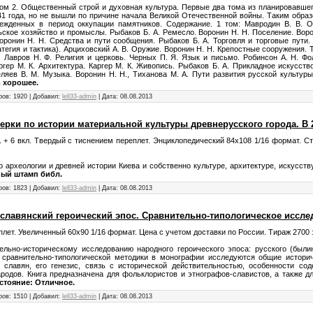
Том 2. Общественный строй и духовная культура. Первые два тома из планировавше
41 года, но не вышли по причине начала Великой Отечественной войны. Таким образ
ежденных в период оккупации памятников. Содержание. 1 том: Мавродин В. В. О
льское хозяйство и промыслы. Рыбаков Б. А. Ремесло. Воронин Н. Н. Поселение. Вор
оронин Н. Н. Средства и пути сообщения. Рыбаков Б. А. Торговля и торговые пути.
атегия и тактика). Арциховский А. В. Оружие. Воронин Н. Н. Крепостные сооружения.
д. Лавров Н. Ф. Религия и церковь. Черных П. Я. Язык и письмо. Робинсон А. Н. Фо
ргер М. К. Архитектура. Каргер М. К. Живопись. Рыбаков Б. А. Прикладное искусств
ляев В. М. Музыка. Воронин Н. Н., Тиханова М. А. Пути развития русской культуры 
 хорошее.
ров: 1920 | Добавил:
lell33-admin
| Дата:
08.08.2013
ерки по истории материальной культуры древнерусского города. В 2-х
4 с. + 6 вкл. Твердый с тиснением переплет. Энциклопедический 84х108 1/16 формат. С
 археологии и древней истории Киева и собственно культуре, архитектуре, искусст
ный штамп библ.
ров: 1823 | Добавил:
lell33-admin
| Дата:
08.08.2013
славянский героический эпос. Сравнительно-типологическое исследо
плет. Увеличенный 60х90 1/16 формат. Цена с учетом доставки по России. Тираж 2700 
льно-историческому исследованию народного героического эпоса: русского (были
 сравнительно-типологической методики в монографии исследуются общие истори
славян, его генезис, связь с исторической действительностью, особенности со
родов. Книга предназначена для фольклористов и этнографов-славистов, а также д
стояние: Отличное.
ров: 1510 | Добавил:
lell33-admin
| Дата:
08.08.2013