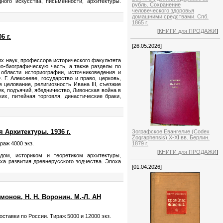
ного искусства, письменности, архитектуры.
рубль. Сохранение
человеческого здоровья
домашними средствами. Спб.
1865 г.
[
КНИГИ для ПРОДАЖИ
]
6 г.
[26.05.2026]
х наук, профессора исторического факультета
но-биографическую часть, а также разделы по
области историографии, источниковедения и
Г. Алексееве, государство и право, церковь,
 целование, религиозность Ивана III, съезжие
к, подъячий, ябедничество, Ливонская война в
х, питейная торговля, династические браки,
 Архитектуры. 1936 г.
Зографское Евангелие (Codex
Zographensis) X-XI вв. Берлин.
раж 4000 экз.
1879 г.
[
КНИГИ для ПРОДАЖИ
]
дом, историком и теоретиком архитектуры,
ха развития древнерусского зодчества. Эпоха
[01.04.2026]
монов, Н. Н. Воронин. М.-Л. АН
оставки по России. Тираж 5000 и 12000 экз.