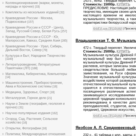
143 с., ноты. Твердый переплет.
Коллекционирование (марки, монеты,
Стоимость: 15000р.
КУПИТЬ
награды и прочее)
[33]
ПРЕДИСЛОВИЕ: Настоящая работа 
творчества, имеющим своею цель
Комплекты из нескольких изданий
[32]
настоящего времени не имелос
Краеведение России - Москва,
музыкального творчества, а так
Подмосковье
[157]
характеристики белорусской нар
Краеведение России и СССР - Центр,
КНИГИ для ПРОДАЖИ
| Просмот
Запад, Русский Север, Белая Русь
[257]
Краеведение России и СССР - Юг,
Владышевская Т. Ф. Музыкальн
Малороссия, Кавказ, Средняя Азия
[285]
Краеведение России - Урал, Сибирь,
472 с. Твердый переплет. Увелич
Дальний Восток, Север
[79]
Стоимость: 25000р.
КУПИТЬ
Музыкальная культура Древней Р
Культура и Быт; Народное Творчество
музыкальный мир был наполнен
[1140]
музыкальной культуры Древней Р
Литературоведение; Литературные
распевов, которые записаны зна
Памятники (ЛП)
[168]
свидетельством большой любви
заимствования, на Руси сформи
Математика, Кибернетика, Компьютеры
Значение музыкальной культуры
[14]
воздействием которой развивала
Машиностроение, Приборостроение,
отечественной музыкальной куль
Авиа и Космические системы
[16]
хранятся в отечественных кни
посвященную различным аспекта
Медицина, Здоровье, Спорт
[18]
занимающихся исследованиями в
Металлургия, Горное дело
[21]
церковной традиции колокольного
рекомендована в качестве доп
Науки о Земле (география, геология и
преподавателей, студентов, асп
прочее)
[31]
предание), Церковное искусство,
Научно-популярные издания
[162]
КНИГИ для ПРОДАЖИ
| Просмот
Огород, Сад, Растения; Сельское
хозяйство
[16]
Якобсон А. Л. Средневековый 
Открытки, Фотографии
[16]
Политика; Международные отношения
232 с., 41 таблица с илл., карты