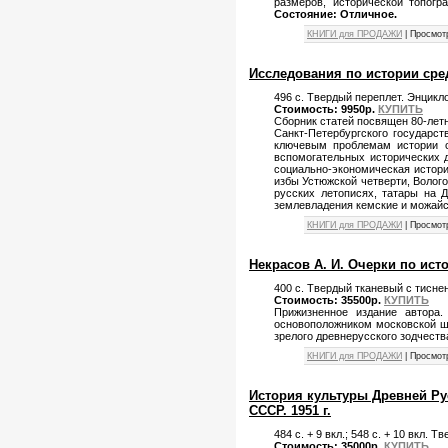
размеров, исторической топогр
Состояние: Отличное.
КНИГИ для ПРОДАЖИ
| Просмот
Исследования по истории средн
496 с. Твердый переплет. Энцикл
Стоимость: 9950р.
КУПИТЬ
Сборник статей посвящен 80-лет
Санкт-Петербургского государст
ключевым проблемам истории с
вспомогательных исторических д
социально-экономическая история
избы Устюжской четверти, Волого
русских летописях, татары на 
землевладения кемские и можайс
КНИГИ для ПРОДАЖИ
| Просмотр
Некрасов А. И. Очерки по исто
400 с. Твердый тканевый с тисне
Стоимость: 35500р.
КУПИТЬ
Прижизненное издание автора
основоположником московской шк
зрелого древнерусского зодчеств
КНИГИ для ПРОДАЖИ
| Просмот
История культуры Древней Руси
СССР. 1951 г.
484 с. + 9 вкл.; 548 с. + 10 вкл
Стоимость: 35000р.
КУПИТЬ