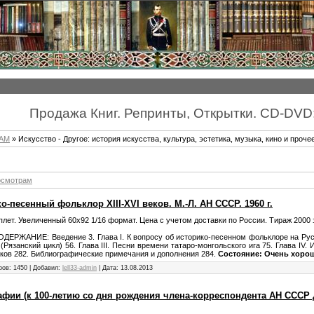
Продажа Книг. Репринты, Открытки. CD-DVD
МАМ
» Искусствo - Другое: история искусства, культура, эстетика, музыка, кино и проче
осмотрам
о-песенный фольклор XIII-XVI веков. М.-Л. АН СССР. 1960 г.
плет. Увеличенный 60х92 1/16 формат. Цена с учетом доставки по России. Тираж 2000 
ОДЕРЖАНИЕ: Введение 3. Глава I. К вопросу об историко-песенном фольклоре на Руси
 (Рязанский цикл) 56. Глава III. Песни времени татаро-монгольского ига 75. Глава IV
иков 282. Библиографические примечания и дополнения 284.
Состояние: Очень хорош
ров: 1450 | Добавил:
lell33-admin
| Дата:
13.08.2013
ии (к 100-летию со дня рождения члена-корреспондента АН СССР Д. 