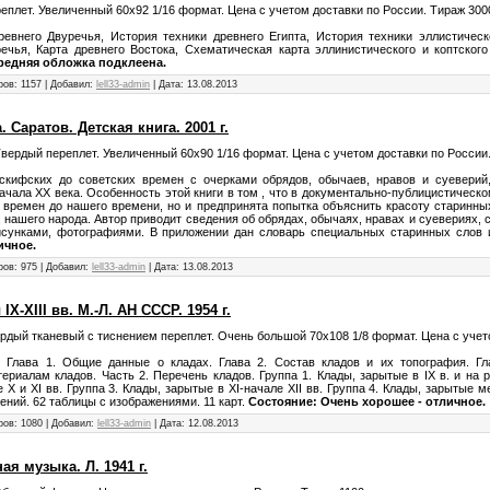
реплет. Увеличенный 60х92 1/16 формат. Цена с учетом доставки по России. Тираж 3000
евнего Двуречья, История техники древнего Египта, История техники эллистическо
ечья, Карта древнего Востока, Схематическая карта эллинистического и коптского
редняя обложка подклеена.
ров: 1157 | Добавил:
lell33-admin
| Дата:
13.08.2013
 Саратов. Детская книга. 2001 г.
Твердый переплет. Увеличенный 60х90 1/16 формат. Цена с учетом доставки по России.
скифских до советских времен с очерками обрядов, обычаев, нравов и суеверий
ачала XX века. Особенность этой книги в том , что в документально-публицистическо
 времен до нашего времени, но и предпринята попытка объяснить красоту старинны
 нашего народа. Автор приводит сведения об обрядах, обычаях, нравах и суевериях,
сунками, фотографиями. В приложении дан словарь специальных старинных слов 
ичное.
ров: 975 | Добавил:
lell33-admin
| Дата:
13.08.2013
X-XIII вв. М.-Л. АН СССР. 1954 г.
Твердый тканевый с тиснением переплет. Очень большой 70х108 1/8 формат. Цена с учет
. Глава 1. Общие данные о кладах. Глава 2. Состав кладов и их топография. Г
риалам кладов. Часть 2. Перечень кладов. Группа 1. Клады, зарытые в IX в. и на р
 X и XI вв. Группа 3. Клады, зарытые в XI-начале XII вв. Группа 4. Клады, зарытые м
ений. 62 таблицы с изображениями. 11 карт.
Состояние: Очень хорошее - отличное.
ров: 1080 | Добавил:
lell33-admin
| Дата:
12.08.2013
я музыка. Л. 1941 г.