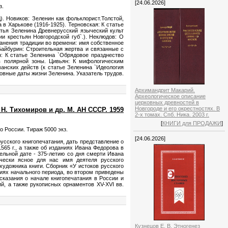
[24.06.2026]
з.
д). Новиков: Зеленин как фольклорист.Толстой,
в Харькове (1916-1925). Терновская: К статье
атья Зеленина Древнерусский языческий культ
и крестьян Новгородской губ`.). Неклюдов: О
анения традиции во времени: имя собственное
Байбурин: Строительная жертва и связанные с
: К статье Зеленина `Обрядовое празднество
в полярной зоны. Цивьян: К мифологическим
манских действ (к статье Зеленина `Идеология
овные даты жизни Зеленина. Указатель трудов.
Архимандрит Макарий.
Археологическое описание
церковных древностей в
Новгороде и его окрестностях. В
 Н. Тихомиров и др. М. АН СССР. 1959
2-х томах. Спб. Ника. 2003 г.
[
КНИГИ для ПРОДАЖИ
]
о России. Тираж 5000 экз.
[24.06.2026]
усского книгопечатания, дать представление о
565 г., а также об изданиях Ивана Федорова в
ельной дате - 375-летию со дня смерти Ивана
чески ясное для нас имя деятеля русского
 художника книги. Сборник «У истоков русского
ниях начального периода, во втором приведены
сказания о начале книгопечатания в России и
й, а также рукописных орнаментов XV-XVI вв.
Кузнецов Е. В. Этногенез