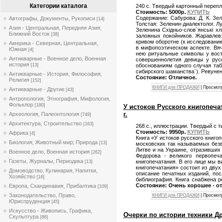
Категории каталога
240 с. Твердый картонный перепл
Стоимость: 5000р.
КУПИТЬ
Содержание: Сабурова: Д. К. Зел
Автографы, Документы, Рукописи
[14]
Толстая: Зеленин-диалектолог. Л
Азия - Центральная, Передняя Азия;
Зеленина Схiдньо-слов`янськi х
Ближний Восток
[38]
заложных покойников. Жаравлев:
кривом оборотне (к исследовани
Америка - Северная, Центральная,
в мифопоэтическом аспекте. Вяч
Южная
[4]
нею ритуальные символы у вост
Антикварные - Военное дело, Военная
совершеннолетия девицы у рус
история
[13]
обоснованиям одного случая табу
сибирского шаманства`). Ревуне
Антикварные - История, Философия,
Состояние: Отличное.
Религия
[152]
КНИГИ для ПРОДАЖИ
| Просмот
Антикварные - Другие
[43]
Антропология, Этнография, Мифология,
Фольклор
[180]
У истоков Русского книгопечат
г.
Археология, Палеонтология
[749]
Архитектура, Строительство
[163]
268 с., иллюстрации. Твердый с 
Стоимость: 9950р.
КУПИТЬ
Африка
[4]
Книга «У истоков русского книго
Биология; Животный мир; Природа
[13]
московских так называемых безв
Литве и на Украине, отразивших
Военное дело, Военная история
[262]
Федорова - великого первопеч
Газеты, Журналы, Периодика
книгопечатания. В его лице мы в
[13]
книгопечатания» состоит из дву
Домоводство, Кулинария, Напитки,
описание печатных изданий, пос
Хозяйство
[16]
библиография. Книга снабжена р
Состояние: Очень хорошее - о
Европа, Скандинавия, Прибалтика
[109]
Законодательство, Право,
КНИГИ для ПРОДАЖИ
| Просмот
Юриспруденция
[45]
Искусствo - Живопись, Графика,
Очерки по истории техники Дре
Скульптура
[86]