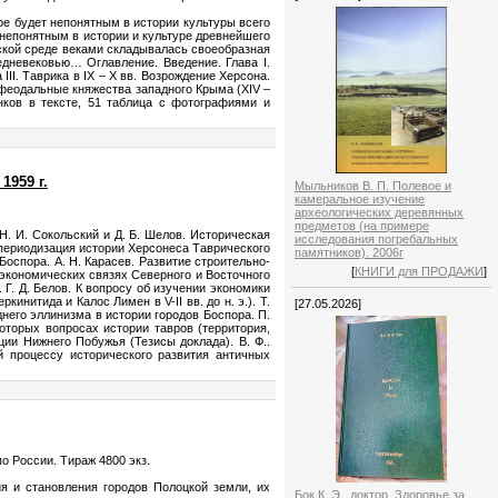
е будет непонятным в истории культуры всего
тся непонятным в истории и культуре древнейшего
тской среде веками складывалась своеобразная
дневековью… Оглавление. Введение. Глава I.
 III. Таврика в IX – X вв. Возрождение Херсона.
и феодальные княжества западного Крыма (XIV –
унков в тексте, 51 таблица с фотографиями и
1959 г.
Мыльников В. П. Полевое и
камеральное изучение
археологических деревянных
предметов (на примере
. И. Сокольский и Д. Б. Шелов. Историческая
исследования погребальных
периодизация истории Херсонеса Таврического
памятников). 2006г
Боспора. А. Н. Карасев. Развитие строительно-
[
КНИГИ для ПРОДАЖИ
]
б экономических связях Северного и Восточного
Г. Д. Белов. К вопросу об изучении экономики
нитида и Калос Лимен в V-II вв. до н. э.). Т.
[27.05.2026]
днего эллинизма в истории городов Боспора. П.
которых вопросах истории тавров (территория,
ии Нижнего Побужья (Тезисы доклада). В. Ф..
й процессу исторического развития античных
о России. Тираж 4800 экз.
я и становления городов Полоцкой земли, их
Бок К. Э., доктор. Здоровье за