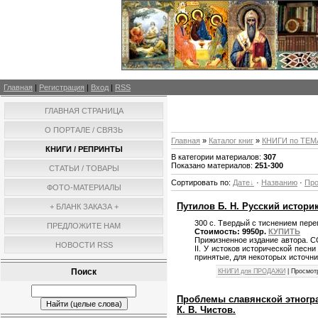
Главная
|
Регистрация
|
Вход
|
RSS
ГЛАВНАЯ СТРАНИЦА
О ПОРТАЛЕ / СВЯЗЬ
Главная
»
Каталог книг
»
КНИГИ по ТЕ
КНИГИ / РЕПРИНТЫ
В категории материалов:
307
Показано материалов:
251-300
СТАТЬИ / ТОВАРЫ
Сортировать по:
Дате
·
Названию
·
Пр
ФОТО-МАТЕРИАЛЫ
Путилов Б. Н. Русский историк
+ БЛАНК ЗАКАЗА +
300 с. Твердый с тиснением пере
ПРЕДЛОЖИТЕ НАМ
Стоимость: 9950р.
КУПИТЬ
Прижизненное издание автора. С
НОВОСТИ RSS
II. У истоков исторической песни
принятые, для некоторых источн
Поиск
КНИГИ для ПРОДАЖИ
| Просмот
Проблемы славянской этнограф
К. В. Чистов.