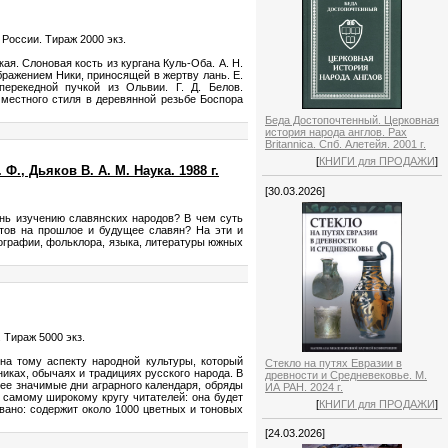
 России. Тираж 2000 экз.
кая. Слоновая кость из кургана Куль-Оба. А. Н.
бражением Ники, приносящей в жертву лань. Е.
ерекедной пучкой из Ольвии. Г. Д. Белов.
 местного стиля в деревянной резьбе Боспора
Беда Достопочтенный. Церковная
история народа англов. Pax
Britannica. Спб. Алетейя. 2001 г.
[
КНИГИ для ПРОДАЖИ
]
, Дьяков В. А. М. Наука. 1988 г.
[30.03.2026]
нь изучению славянских народов? В чем суть
атов на прошлое и будущее славян? На эти и
нографии, фольклора, языка, литературы южных
 Тираж 5000 экз.
на тому аспекту народной культуры, который
Стекло на путях Евразии в
иках, обычаях и традициях русского народа. В
древности и Средневековье. М.
ее значимые дни аграрного календаря, обряды
ИА РАН. 2024 г.
 самому широкому кругу читателей: она будет
[
КНИГИ для ПРОДАЖИ
]
вано: содержит около 1000 цветных и тоновых
[24.03.2026]