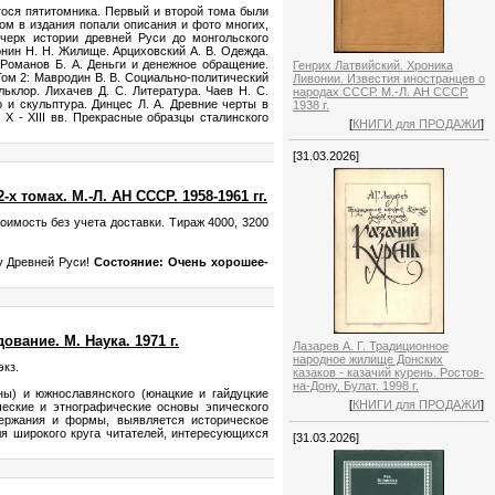
гося пятитомника. Первый и второй тома были
ом в издания попали описания и фото многих,
черк истории древней Руси до монгольского
онин Н. Н. Жилище. Арциховский А. В. Одежда.
 Романов Б. А. Деньги и денежное обращение.
Генрих Латвийский. Хроника
 Том 2: Мавродин В. В. Социально-политический
Ливонии. Известия иностранцев о
льклор. Лихачев Д. С. Литература. Чаев Н. С.
народах СССР. М.-Л. АН СССР.
о и скульптура. Динцес Л. А. Древние черты в
1938 г.
X - XIII вв. Прекрасные образцы сталинского
[
КНИГИ для ПРОДАЖИ
]
[31.03.2026]
 томах. М.-Л. АН СССР. 1958-1961 гг.
тоимость без учета доставки. Тираж 4000, 3200
ву Древней Руси!
Состояние: Очень хорошее-
вание. М. Наука. 1971 г.
Лазарев А. Г. Традиционное
народное жилище Донских
экз.
казаков - казачий курень. Ростов-
на-Дону. Булат. 1998 г.
ны) и южнославянского (юнацкие и гайдуцкие
[
КНИГИ для ПРОДАЖИ
]
ческие и этнографические основы эпического
держания и формы, выявляется историческое
ля широкого круга читателей, интересующихся
[31.03.2026]