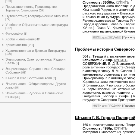
[183]
Стоимость: 33000р.
КУПИТЬ
Предлагаемая книга посвящена д
Промышленность, Производство,
Юга нашей Родины и в античный пер
Торговля, Экономика
[59]
русского государства – Киевской
Путешествия; Географические открытия
и самобытная культура, формир
[79]
Раннесредневековая Таврика (V – V
Город и деревня. Глава IV. Таври
Учебная и Образовательная литература
XV вв.). Глава VI. Крымское ха
[182]
рисунками на мелованной бумаге.
Философия
[8]
КНИГИ для ПРОДАЖИ
| Просмот
Хобби и Увлечения
[48]
Христианство
[210]
Проблемы истории Северного П
Художественная и Детская Литература
[190]
304 с. Твердый с тиснением пере
Электроника, Электротехника; Радио и
Стоимость: 7500р.
КУПИТЬ
Связь
[5]
СОДЕРЖАНИЕ: B. Д. Блаватский. 
роль античных государств Север
Энциклопедии, Справочники, Словари,
в античную эпоху. Л. М. Славин.
Собрания
[98]
каменотесного ремесла в античных
Южная и Юго-Восточная Азия
Причерноморья в античную эпоху 
[5]
Херсонеса эллинистического пери
Языкознание - Общие вопросы, Другие
В. Блаватская. К вопросу о боспо
языки
[9]
О. Карышковский. Из истории мо
хронология, взаимоотношения с 
Языкознание - Русский и Славянские
Гайдукевич. Боспор и скифы (Т
языки
[39]
государств Северного Причерно
КНИГИ для ПРОДАЖИ
| Просмот
Штыхов Г. В. Города Полоцкой з
160 с., иллюстрации, карты. Тве
Стоимость: 4950р.
КУПИТЬ
Материалы многолетних архелог