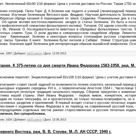
ет. Увеличенный 60х90 1/16 формат. Цена с учетом доставки по России. Тираж 1750 эк
енин-этнограф. Гаген-Торн: Д. К.Зеленин как педагог и ученый (ленинградский перио
уппова: Изучение Зелениным Вятского края. Фрадкин: Научная деятельность Зеленина 
лiбороськi обряди качання й перекидання по землi. Седакова: Поминальные дни и ст
 Об одном мотиве восточнославянских загадок (к статье Зеленина `Из быта и поэзи
ю мифологической семантики фольклорного мотива). Топоров: Об одном способе сохр
. Вс. Иванов: О последовательности животных в обрядовых фольклорных текстах. 
очных славян. Гура: О роли дружки в севернорусском свадебном обряде. Левинтон
ских`. Каменецкая: Зеленин и некоторые вопросы этнографии русских старожило
: ласка. Грачева: К книге `Зеленина Культ онгонов в Сибири`. Новик: Структура ша
нкова: Значение идей Зеленина для интерпретации образов малайской мифологии. Осн
ров: 1097 | Добавил:
lell33-admin
| Дата:
13.08.2013
ания. К 375-летию со дня смерти Ивана Федорова 1583-1958. ред. М.
тиснением переплет. Энциклопедический 82х108 1/16 формат. Цена с учетом доставки п
печатания» ставит своей задачей по возможности полнее осветить начальный период р
ыходных изданиях середины XVI в., о первопечатном Апостоле 1564 г., Часословце 1
 московскую печатную традицию начального периода. Сборник приурочен к знаменат
атника нашей страны. Имя Ивана Федорова - первое живое, конкретное, истори
идим не только типографа, но и просветителя, не только техника-полиграфиста, но и
х основных разделов и приложений. В первый входят статьи о русских печатных изда
лесловия к изданиям Ивана Федорова и их перевод на современный русский язык, 
епродукциями отдельных листов ранних старославянских и русских печатных издани
тличное, без суперобложки.
ров: 1416 | Добавил:
lell33-admin
| Дата:
13.08.2013
внего Востока. ред. В. В. Струве. М.-Л. АН СССР. 1940 г.