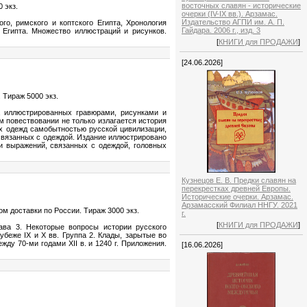
восточных славян - исторические
 экз.
очерки (IV-IX вв.). Арзамас.
Издательство АГПИ им. А. П.
го, римского и коптского Египта, Хронология
Гайдара. 2006 г., изд. 3
 Египта. Множество иллюстраций и рисунков.
[
КНИГИ для ПРОДАЖИ
]
[24.06.2026]
 Тираж 5000 экз.
, иллюстрированных гравюрами, рисунками и
м повествовании не только излагается история
х одежд самобытностью русской цивилизации,
 связанных с одеждой. Издание иллюстрировано
и выражений, связанных с одеждой, головных
Кузнецов Е. В. Предки славян на
перекрестках древней Европы.
Исторические очерки. Арзамас.
Арзамасский Филиал ННГУ. 2021
ом доставки по России. Тираж 3000 экз.
г.
[
КНИГИ для ПРОДАЖИ
]
лава 3. Некоторые вопросы истории русского
убеже IX и X вв. Группа 2. Клады, зарытые во
ежду 70-ми годами XII в. и 1240 г. Приложения.
[16.06.2026]