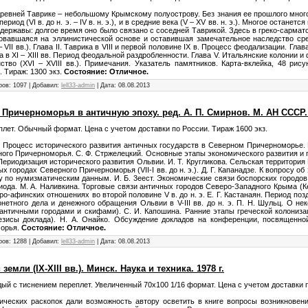
ревней Таврике – небольшому Крымскому полуострову. Без знания ее прошлого много
иод (VI в. до н. э. – IV в. н. э.), и в средние века (V – XV вв. н. э.). Многое остане
 державы: долгое время оно было связано с соседней Таврикой. Здесь в греко-сарма
овавшаяся на эллинистической основе и оставившая замечательное наследство сре
II вв.). Глава II. Таврика в VIII и первой половине IX в. Процесс феодализации. Глава
ка в XI – XIII вв. Период феодальной раздробленности. Глава V. Итальянские колонии 
нство (XVI – XVIII вв.). Примечания. Указатель памятников. Карта-вклейка, 48 рис
 Тираж: 1300 экз.
Состояние: Отличное.
ров: 1097 | Добавил:
lell33-admin
| Дата:
08.08.2013
ричерноморья в античную эпоху. ред. А. П. Смирнов. М. АН СССР. 
плет. Обычный формат. Цена с учетом доставки по России. Тираж 1600 экз.
Процесс исторического развития античных государств в Северном Причерноморье. Н
ного Причерноморья. C. Ф. Стржелецкий. Основные этапы экономического развития и 
 Периодизация исторического развития Ольвии. И. Т. Кругликова. Сельская территория 
 городах Северного Причерноморья (VII-I вв. до н. э.). Д. Г. Капанадзе. К вопросу о
по нумизматическим данным. И. Б. 3еест. Экономические связи боспорских городов. 
ода. М. А. Наливкина. Торговые связи античных городов Северо-Западного Крыма (Керки
ро-афинских отношениях во второй половине V в. до н. э. Е. Г. Кастанаян. Период поз
нетного дела и денежного обращения Ольвии в V-III вв. до н. э. П. Н. Шульц. О не
античными городами и скифами). С. И. Капошина. Ранние этапы греческой колонизац
езисы доклада). Н. А. Онайко. Обсуждение докладов на конференции, посвященно
морья.
Состояние: Отличное.
ров: 1288 | Добавил:
lell33-admin
| Дата:
08.08.2013
емли (IX-XIII вв.). Минск. Наука и техника. 1978 г.
рдый с тиснением переплет. Увеличенный 70х100 1/16 формат. Цена с учетом доставки п
ических раскопок дали возможность автору осветить в книге вопросы возникновени