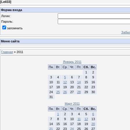
[
Lell33
]
Форма входа
Логин:
Пароль:
запомнить
Забыл
Меню сайта
Главная
»
2011
Январь 2011
Пн.
Вт.
Ср.
Чт.
Пт.
Сб.
Вс.
1
2
3
4
5
6
7
8
9
10
11
12
13
14
15
16
17
18
19
20
21
22
23
24
25
26
27
28
29
30
31
Март 2011
Пн.
Вт.
Ср.
Чт.
Пт.
Сб.
Вс.
1
2
3
4
5
6
7
8
9
10
11
12
13
14
15
16
17
18
19
20
21
22
23
24
25
26
27