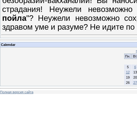
безобразии-вакханалии! Вы нанос
страдания! Неужели невозможно
пойла
"? Неужели невозможно сох
здравом уме и разуме? Не идите по
Calendar
Пн.
Вт
5
6
12
13
19
20
26
27
Полная версия сайта