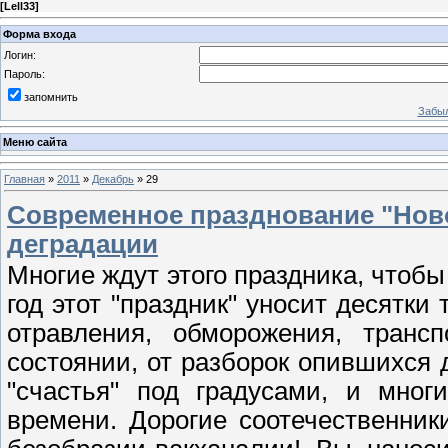
[
Lell33
]
Форма входа
Логин:
Пароль:
запомнить
Забыл
Меню сайта
Главная
»
2011
»
Декабрь
»
29
Современное празднование "Ново
деградации
Многие ждут этого праздника, чтобы
год этот "праздник" уносит десятки
отравления, обморожения, транс
состоянии, от разборок опившихся 
"счастья" под градусами, и мног
времени. Дорогие соотечественник