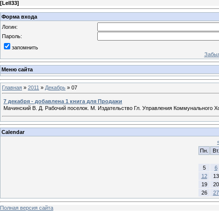
[
Lell33
]
Форма входа
Логин:
Пароль:
запомнить
Забыл
Меню сайта
Главная
»
2011
»
Декабрь
»
07
7 декабря - добавлена 1 книга для Продажи
Мачинский В. Д. Рабочий поселок. М. Издательство Гл. Управления Коммунального Хоз
Calendar
Пн.
Вт
5
6
12
13
19
20
26
27
Полная версия сайта